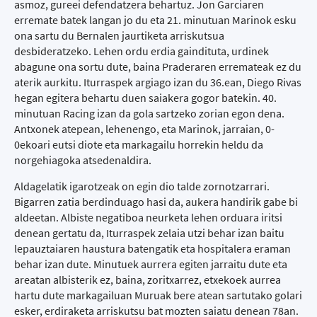
asmoz, gureei defendatzera behartuz. Jon Garciaren
erremate batek langan jo du eta 21. minutuan Marinok esku
ona sartu du Bernalen jaurtiketa arriskutsua
desbideratzeko. Lehen ordu erdia gaindituta, urdinek
abagune ona sortu dute, baina Praderaren erremateak ez du
aterik aurkitu. Iturraspek argiago izan du 36.ean, Diego Rivas
hegan egitera behartu duen saiakera gogor batekin. 40.
minutuan Racing izan da gola sartzeko zorian egon dena.
Antxonek atepean, lehenengo, eta Marinok, jarraian, 0-
0ekoari eutsi diote eta markagailu horrekin heldu da
norgehiagoka atsedenaldira.
Aldagelatik igarotzeak on egin dio talde zornotzarrari.
Bigarren zatia berdinduago hasi da, aukera handirik gabe bi
aldeetan. Albiste negatiboa neurketa lehen orduara iritsi
denean gertatu da, Iturraspek zelaia utzi behar izan baitu
lepauztaiaren haustura batengatik eta hospitalera eraman
behar izan dute. Minutuek aurrera egiten jarraitu dute eta
areatan albisterik ez, baina, zoritxarrez, etxekoek aurrea
hartu dute markagailuan Muruak bere atean sartutako golari
esker, erdiraketa arriskutsu bat mozten saiatu denean 78an.