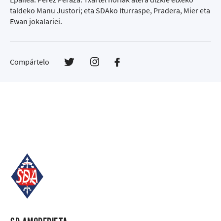
taldeko Manu Justori; eta SDAko Iturraspe, Pradera, Mier eta
Ewan jokalariei.
Compártelo