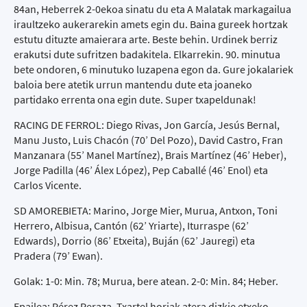
84an, Heberrek 2-0ekoa sinatu du eta A Malatak markagailua
iraultzeko aukerarekin amets egin du. Baina gureek hortzak
estutu dituzte amaierara arte. Beste behin. Urdinek berriz
erakutsi dute sufritzen badakitela. Elkarrekin. 90. minutua
bete ondoren, 6 minutuko luzapena egon da. Gure jokalariek
baloia bere atetik urrun mantendu dute eta joaneko
partidako errenta ona egin dute. Super txapeldunak!
RACING DE FERROL: Diego Rivas, Jon García, Jesús Bernal,
Manu Justo, Luis Chacón (70’ Del Pozo), David Castro, Fran
Manzanara (55’ Manel Martínez), Brais Martínez (46’ Heber),
Jorge Padilla (46’ Álex López), Pep Caballé (46’ Enol) eta
Carlos Vicente.
SD AMOREBIETA: Marino, Jorge Mier, Murua, Antxon, Toni
Herrero, Albisua, Cantón (62’ Yriarte), Iturraspe (62’
Edwards), Dorrio (86’ Etxeita), Buján (62’ Jauregi) eta
Pradera (79’ Ewan).
Golak: 1-0: Min. 78; Murua, bere atean. 2-0: Min. 84; Heber.
Epailea: Pérez Peraza. Txartel horiak atera dizkie etxeko