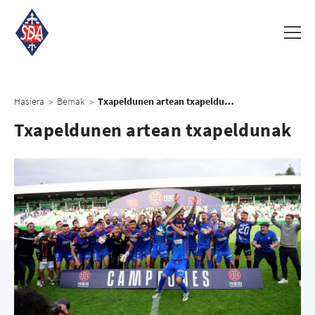
Hasiera
Berriak
Txapeldunen artean txapeldunak
>
>
Txapeldunen artean txapeldunak