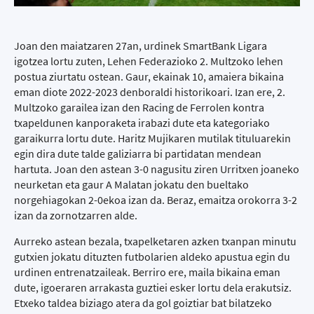
Joan den maiatzaren 27an, urdinek SmartBank Ligara
igotzea lortu zuten, Lehen Federazioko 2. Multzoko lehen
postua ziurtatu ostean. Gaur, ekainak 10, amaiera bikaina
eman diote 2022-2023 denboraldi historikoari. Izan ere, 2.
Multzoko garailea izan den Racing de Ferrolen kontra
txapeldunen kanporaketa irabazi dute eta kategoriako
garaikurra lortu dute. Haritz Mujikaren mutilak tituluarekin
egin dira dute talde galiziarra bi partidatan mendean
hartuta. Joan den astean 3-0 nagusitu ziren Urritxen joaneko
neurketan eta gaur A Malatan jokatu den bueltako
norgehiagokan 2-0ekoa izan da. Beraz, emaitza orokorra 3-2
izan da zornotzarren alde.
Aurreko astean bezala, txapelketaren azken txanpan minutu
gutxien jokatu dituzten futbolarien aldeko apustua egin du
urdinen entrenatzaileak. Berriro ere, maila bikaina eman
dute, igoeraren arrakasta guztiei esker lortu dela erakutsiz.
Etxeko taldea biziago atera da gol goiztiar bat bilatzeko