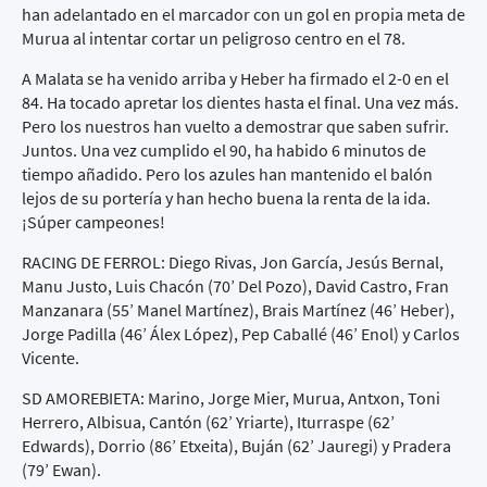
han adelantado en el marcador con un gol en propia meta de
Murua al intentar cortar un peligroso centro en el 78.
A Malata se ha venido arriba y Heber ha firmado el 2-0 en el
84. Ha tocado apretar los dientes hasta el final. Una vez más.
Pero los nuestros han vuelto a demostrar que saben sufrir.
Juntos. Una vez cumplido el 90, ha habido 6 minutos de
tiempo añadido. Pero los azules han mantenido el balón
lejos de su portería y han hecho buena la renta de la ida.
¡Súper campeones!
RACING DE FERROL: Diego Rivas, Jon García, Jesús Bernal,
Manu Justo, Luis Chacón (70’ Del Pozo), David Castro, Fran
Manzanara (55’ Manel Martínez), Brais Martínez (46’ Heber),
Jorge Padilla (46’ Álex López), Pep Caballé (46’ Enol) y Carlos
Vicente.
SD AMOREBIETA: Marino, Jorge Mier, Murua, Antxon, Toni
Herrero, Albisua, Cantón (62’ Yriarte), Iturraspe (62’
Edwards), Dorrio (86’ Etxeita), Buján (62’ Jauregi) y Pradera
(79’ Ewan).