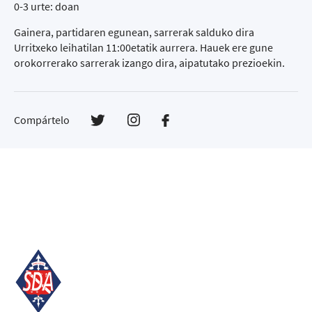
0-3 urte: doan
Gainera, partidaren egunean, sarrerak salduko dira
Urritxeko leihatilan 11:00etatik aurrera. Hauek ere gune
orokorrerako sarrerak izango dira, aipatutako prezioekin.
Compártelo