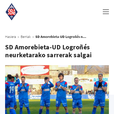
Hasiera
Berriak
SD Amorebieta-UD Logroñés neurketarako sarrerak salgai
>
>
SD Amorebieta-UD Logroñés
neurketarako sarrerak salgai