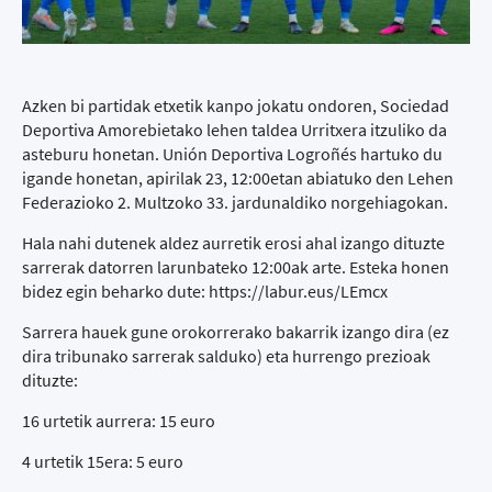
Azken bi partidak etxetik kanpo jokatu ondoren, Sociedad
Deportiva Amorebietako lehen taldea Urritxera itzuliko da
asteburu honetan. Unión Deportiva Logroñés hartuko du
igande honetan, apirilak 23, 12:00etan abiatuko den Lehen
Federazioko 2. Multzoko 33. jardunaldiko norgehiagokan.
Hala nahi dutenek aldez aurretik erosi ahal izango dituzte
sarrerak datorren larunbateko 12:00ak arte. Esteka honen
bidez egin beharko dute:
https://labur.eus/LEmcx
Sarrera hauek gune orokorrerako bakarrik izango dira (ez
dira tribunako sarrerak salduko) eta hurrengo prezioak
dituzte:
16 urtetik aurrera: 15 euro
4 urtetik 15era: 5 euro