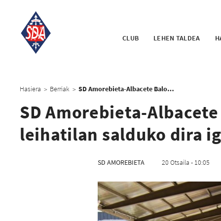
CLUB
LEHEN TALDEA
H
Hasiera
Berriak
SD Amorebieta-Albacete Balompie partidarako sarrerak leihatilan salduko dira igandean
>
>
SD Amorebieta-Albacete 
leihatilan salduko dira 
SD AMOREBIETA
20 Otsaila - 10:05