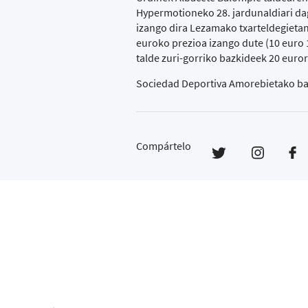
Hypermotioneko 28. jardunaldiari da
izango dira Lezamako txarteldegietan
euroko prezioa izango dute (10 euro 
talde zuri-gorriko bazkideek 20 euror
Sociedad Deportiva Amorebietako baz
Compártelo