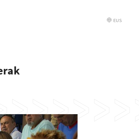
EUS
erak