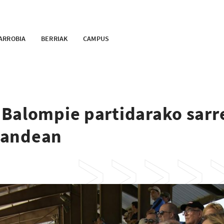
ARROBIA
BERRIAK
CAMPUS
Balompie partidarako sarr
igandean