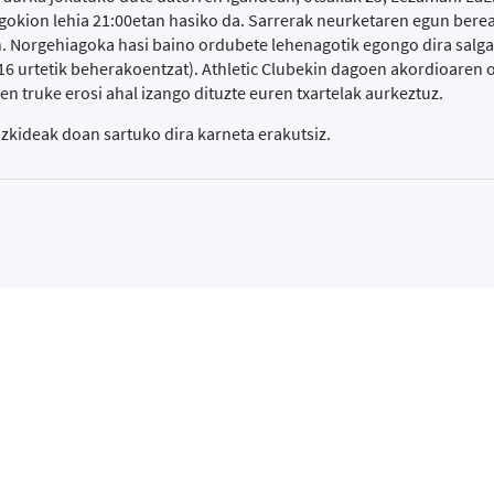
gokion lehia 21:00etan hasiko da. Sarrerak neurketaren egun berea
. Norgehiagoka hasi baino ordubete lehenagotik egongo dira salgai
16 urtetik beherakoentzat). Athletic Clubekin dagoen akordioaren 
en truke erosi ahal izango dituzte euren txartelak aurkeztuz.
kideak doan sartuko dira karneta erakutsiz.