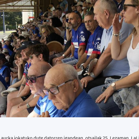
 aurka jokatuko dute datorren igandean, otsailak 25, Lezaman. LaL