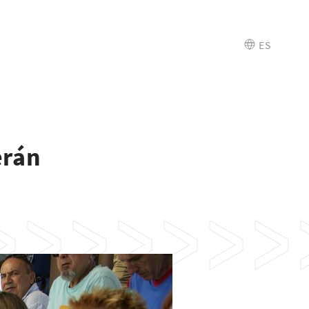
ES
erán