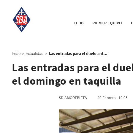
CLUB
PRIMER EQUIPO
Inicio
Actualidad
Las entradas para el duelo ante el Albacete se venderán el domingo en taquilla
>
>
Las entradas para el due
el domingo en taquilla
SD AMOREBIETA
20 Febrero - 10:05