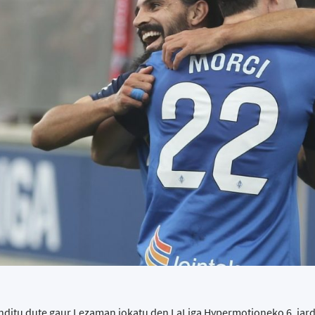
nditu dute gaur Lezaman jokatu den LaLiga Hypermotioneko 6. jar