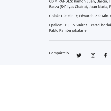
CD MIRANDÉS: Ramón Juan, Barcia, Tac
Baeza (54’ Ilyas Chaira), Juan María
Golak: 1-0: Min. 7; Edwards. 2-0: Min.
Epailea: Trujillo Suárez. Txartel hori
Pablo Ramón jokalariei.
Compártelo