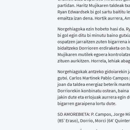
partidan. Haritz Mujikaren taldeak tx
Ryan Edwardsek bi gol sartu baititu l
emaitza izan dena. Hortik aurrera, A
Norgehiagoka ezin hobeto hasi da. Ry
bi gol egin ditu bi minutu baino gut
ospatzen jarraitzen zuten bigarrena 
bidaltzeko Dorrioren erdiraketa on b
Mujikaren mutilek egoera kontrolatze
zituen aurkitzen. Horrela, lehiak aba
Norgehiagokak antzeko gidoiarekin j
gutxi. Carlos Martinek Pablo Campos
joan da taldea energiaz beterik mante
Dorriorekin konbinatu ostean, baina 
jakin dute eta erlojuak aurrera egin 
bigarren garaipena lortu dute.
SD AMOREBIETA: P. Campos, Jorge Mier
(85’ Eraso), Dorrio, Morci (64’ Quinte