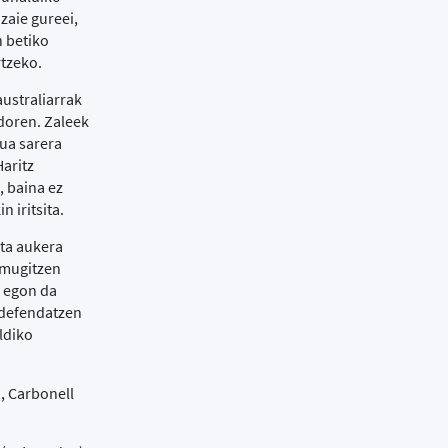
zaie gureei,
n betiko
rtzeko.
ustraliarrak
ndoren. Zaleek
rua sarera
aritz
, baina ez
 iritsita.
eta aukera
 mugitzen
u egon da
 defendatzen
ldiko
, Carbonell