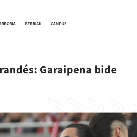
ARROBIA
BERRIAK
CAMPUS
randés: Garaipena bide