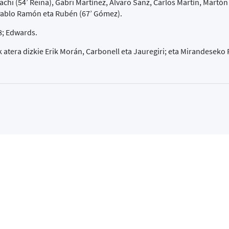
hi (54’ Reina), Gabri Martínez, Álvaro Sanz, Carlos Martín, Martón 
, Pablo Ramón eta Rubén (67’ Gómez).
 8; Edwards.
ak atera dizkie Erik Morán, Carbonell eta Jauregiri; eta Mirandeseko 