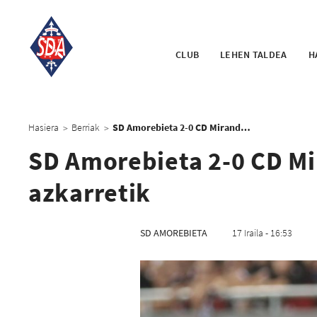
CLUB
LEHEN TALDEA
H
Hasiera
Berriak
SD Amorebieta 2-0 CD Mirandés: Garaipena bide azkarretik
>
>
SD Amorebieta 2-0 CD Mi
azkarretik
SD AMOREBIETA
17 Iraila - 16:53