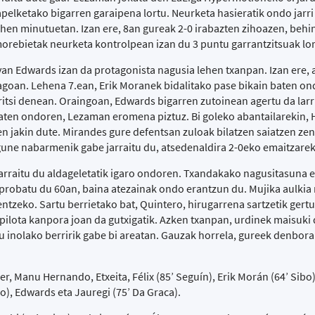
apelketako bigarren garaipena lortu. Neurketa hasieratik ondo jarri 
ehen minutuetan. Izan ere, 8an gureak 2-0 irabazten zihoazen, behi
morebietak neurketa kontrolpean izan du 3 puntu garrantzitsuak lo
an Edwards izan da protagonista nagusia lehen txanpan. Izan ere, a
xiagoan. Lehena 7.ean, Erik Moranek bidalitako pase bikain baten o
iritsi denean. Oraingoan, Edwards bigarren zutoinean agertu da lar
aten ondoren, Lezaman eromena piztuz. Bi goleko abantailarekin, H
n jakin dute. Mirandes gure defentsan zuloak bilatzen saiatzen zen
gune nabarmenik gabe jarraitu du, atsedenaldira 2-0eko emaitzarekin
arraitu du aldageletatik igaro ondoren. Txandakako nagusitasuna 
 probatu du 60an, baina atezainak ondo erantzun du. Mujika aulkia
ntzeko. Sartu berrietako bat, Quintero, hirugarrena sartzetik gert
pilota kanpora joan da gutxigatik. Azken txanpan, urdinek maisuki
du inolako berririk gabe bi areatan. Gauzak horrela, gureek denbora
, Manu Hernando, Etxeita, Félix (85’ Seguín), Erik Morán (64’ Sibo)
ro), Edwards eta Jauregi (75’ Da Graca).