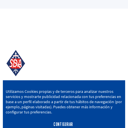
SD AMOREBIETA
Utilizamos Cookies propias y de terceros para analizar nuestros
servicios y mostrarte publicidad relacionada con tus preferencias en
San Miguel Kalea, 16, 48340 Amorebieta, Bizkaia
base a un perfil elaborado a partir de tus hábitos de navegación (por
ejemplo, páginas visitadas). Puedes obtener más información y
946 604 751
|
sda@sdamorebieta.eus
configurar tus preferencias.
CONFIGURAR