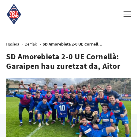
Hasiera
Berriak
SD Amorebieta 2-0 UE Cornellà: Garaipen hau zuretzat da, Aitor
>
>
SD Amorebieta 2-0 UE Cornellà:
Garaipen hau zuretzat da, Aitor