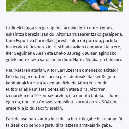
Urdinek laugarren garaipena jarraian lortu dute. Honek
eskaintza berezia izan du. Aitor Larruzearentzako garaipena.
Unio Esportiva Cornellak garesti saldu du porrota, partida
hasierako 0-0ekoarekin iritsi baita azken txanpara. Hala ere,
Iker Seguinek 83.ean eta Eneko Jauregik 86.ean egindako
golek merezitako saria eman diote Haritz Mujikaren taldeari.
Neurketaren atarian, Aitor Larruzearen omenezko ekitaldi
txiki bat egin da. Jon Larrea presidenteak eta Iker Seguin
kapitainak lore-sortak eman dizkiete Aitorren senidei.
Futbolariak kamiseta bereziekin atera dira, Aitorren
izenarekin eta 10 zenbakiarekin, eta minutu bateko isilunea
egin da, non Jou Gonzalez musikari zornotzarrak SDAren
ereserkia jo du saxofoiarekin.
Partida oso parekatuta hasi da, ia berririk gabe bi areatan. Bi
taldeak oso sendo agertu dira, atzean arrakalarik gabe.