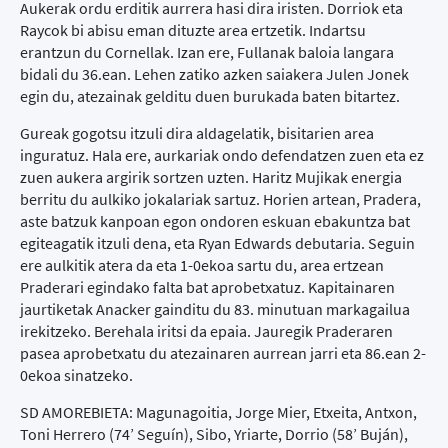
Aukerak ordu erditik aurrera hasi dira iristen. Dorriok eta
Raycok bi abisu eman dituzte area ertzetik. Indartsu
erantzun du Cornellak. Izan ere, Fullanak baloia langara
bidali du 36.ean. Lehen zatiko azken saiakera Julen Jonek
egin du, atezainak gelditu duen burukada baten bitartez.
Gureak gogotsu itzuli dira aldagelatik, bisitarien area
inguratuz. Hala ere, aurkariak ondo defendatzen zuen eta ez
zuen aukera argirik sortzen uzten. Haritz Mujikak energia
berritu du aulkiko jokalariak sartuz. Horien artean, Pradera,
aste batzuk kanpoan egon ondoren eskuan ebakuntza bat
egiteagatik itzuli dena, eta Ryan Edwards debutaria. Seguin
ere aulkitik atera da eta 1-0ekoa sartu du, area ertzean
Praderari egindako falta bat aprobetxatuz. Kapitainaren
jaurtiketak Anacker gainditu du 83. minutuan markagailua
irekitzeko. Berehala iritsi da epaia. Jauregik Praderaren
pasea aprobetxatu du atezainaren aurrean jarri eta 86.ean 2-
0ekoa sinatzeko.
SD AMOREBIETA: Magunagoitia, Jorge Mier, Etxeita, Antxon,
Toni Herrero (74’ Seguín), Sibo, Yriarte, Dorrio (58’ Buján),