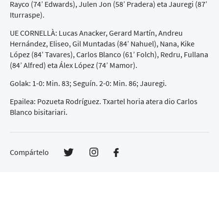
Rayco (74’ Edwards), Julen Jon (58’ Pradera) eta Jauregi (87’
Iturraspe).
UE CORNELLÀ: Lucas Anacker, Gerard Martín, Andreu
Hernández, Eliseo, Gil Muntadas (84’ Nahuel), Nana, Kike
López (84’ Tavares), Carlos Blanco (61’ Folch), Redru, Fullana
(84’ Alfred) eta Álex López (74’ Mamor).
Golak: 1-0: Min. 83; Seguín. 2-0: Min. 86; Jauregi.
Epailea: Pozueta Rodríguez. Txartel horia atera dio Carlos
Blanco bisitariari.
Compártelo