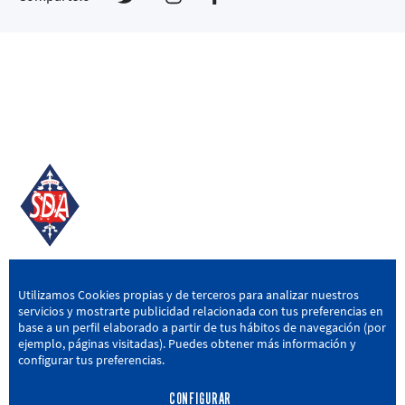
SD AMOREBIETA
Utilizamos Cookies propias y de terceros para analizar nuestros
servicios y mostrarte publicidad relacionada con tus preferencias en
San Miguel Kalea, 16, 48340 Amorebieta, Bizkaia
base a un perfil elaborado a partir de tus hábitos de navegación (por
ejemplo, páginas visitadas). Puedes obtener más información y
946 604 751
|
sda@sdamorebieta.eus
configurar tus preferencias.
CONFIGURAR