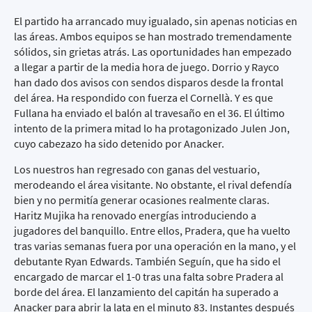
El partido ha arrancado muy igualado, sin apenas noticias en
las áreas. Ambos equipos se han mostrado tremendamente
sólidos, sin grietas atrás. Las oportunidades han empezado
a llegar a partir de la media hora de juego. Dorrio y Rayco
han dado dos avisos con sendos disparos desde la frontal
del área. Ha respondido con fuerza el Cornellà. Y es que
Fullana ha enviado el balón al travesaño en el 36. El último
intento de la primera mitad lo ha protagonizado Julen Jon,
cuyo cabezazo ha sido detenido por Anacker.
Los nuestros han regresado con ganas del vestuario,
merodeando el área visitante. No obstante, el rival defendía
bien y no permitía generar ocasiones realmente claras.
Haritz Mujika ha renovado energías introduciendo a
jugadores del banquillo. Entre ellos, Pradera, que ha vuelto
tras varias semanas fuera por una operación en la mano, y el
debutante Ryan Edwards. También Seguín, que ha sido el
encargado de marcar el 1-0 tras una falta sobre Pradera al
borde del área. El lanzamiento del capitán ha superado a
Anacker para abrir la lata en el minuto 83. Instantes después