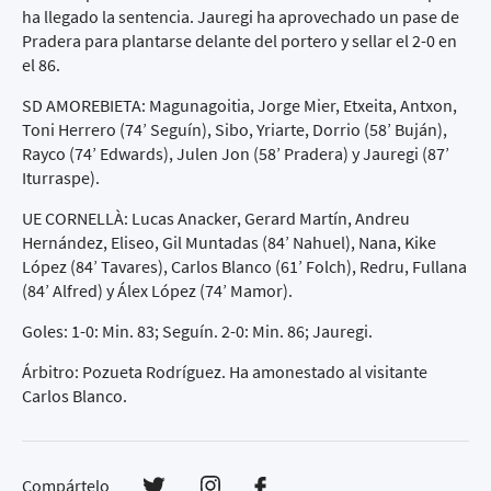
ha llegado la sentencia. Jauregi ha aprovechado un pase de
Pradera para plantarse delante del portero y sellar el 2-0 en
el 86.
SD AMOREBIETA: Magunagoitia, Jorge Mier, Etxeita, Antxon,
Toni Herrero (74’ Seguín), Sibo, Yriarte, Dorrio (58’ Buján),
Rayco (74’ Edwards), Julen Jon (58’ Pradera) y Jauregi (87’
Iturraspe).
UE CORNELLÀ: Lucas Anacker, Gerard Martín, Andreu
Hernández, Eliseo, Gil Muntadas (84’ Nahuel), Nana, Kike
López (84’ Tavares), Carlos Blanco (61’ Folch), Redru, Fullana
(84’ Alfred) y Álex López (74’ Mamor).
Goles: 1-0: Min. 83; Seguín. 2-0: Min. 86; Jauregi.
Árbitro: Pozueta Rodríguez. Ha amonestado al visitante
Carlos Blanco.
Compártelo