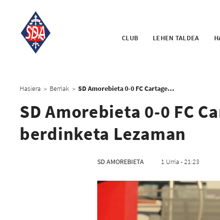
CLUB
LEHEN TALDEA
H
Hasiera
Berriak
SD Amorebieta 0-0 FC Cartagena: Golik gabeko berdinketa Lezaman
>
>
SD Amorebieta 0-0 FC Ca
berdinketa Lezaman
SD AMOREBIETA
1 Urria - 21:23