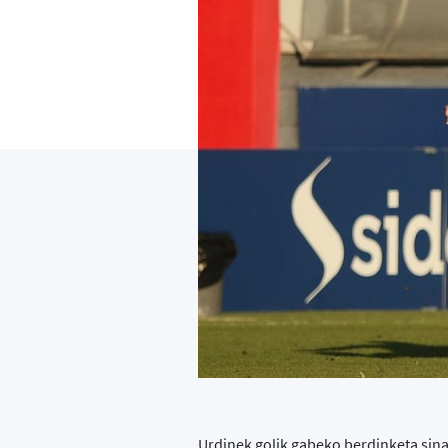
Urdinek golik gabeko berdinketa sin