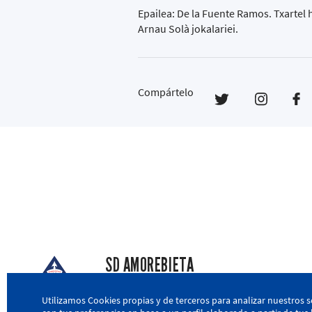
Epailea: De la Fuente Ramos. Txartel 
Arnau Solà jokalariei.
Compártelo
SD AMOREBIETA
San Miguel Kalea, 16, 48340 Amorebieta, Biz
Utilizamos Cookies propias y de terceros para analizar nuestros s