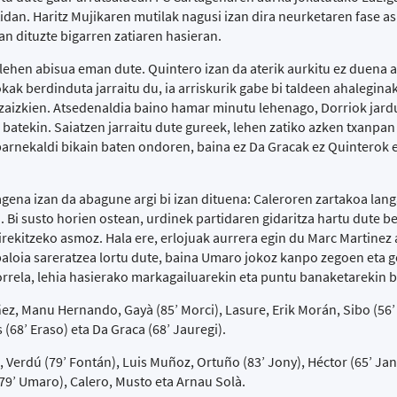
dan. Haritz Mujikaren mutilak nagusi izan dira neurketaren fase as
an dituzte bigarren zatiaren hasieran.
lehen abisua eman dute. Quintero izan da aterik aurkitu ez duena a
kak berdinduta jarraitu du, ia arriskurik gabe bi taldeen ahalegina
zitzaizkien. Atsedenaldia baino hamar minutu lehenago, Dorriok jard
a batekin. Saiatzen jarraitu dute gureek, lehen zatiko azken txanpan
barnekaldi bikain baten ondoren, baina ez Da Gracak ez Quinterok e
tagena izan da abagune argi bi izan dituena: Caleroren zartakoa lan
 Bi susto horien ostean, urdinek partidaren gidaritza hartu dute be
irekitzeko asmoz. Hala ere, erlojuak aurrera egin du Marc Martinez 
 baloia sareratzea lortu dute, baina Umaro jokoz kanpo zegoen eta g
orrela, lehia hasierako markagailuarekin eta puntu banaketarekin 
, Manu Hernando, Gayà (85’ Morci), Lasure, Erik Morán, Sibo (56’ 
 (68’ Eraso) eta Da Graca (68’ Jauregi).
 Verdú (79’ Fontán), Luis Muñoz, Ortuño (83’ Jony), Héctor (65’ Ja
 (79’ Umaro), Calero, Musto eta Arnau Solà.