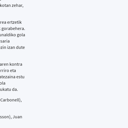
kotan zehar,
rea ertzetik
k gorabehera.
unaldiko gola
 saria
zin izan dute
garen kontra
rriro eta
atezaina estu
ola
bukatu da.
Carbonell),
nsson), Juan