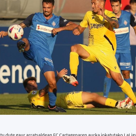
atu dute gaur arratsaldean FC Cartagenaren aurka jokatutako LaLig