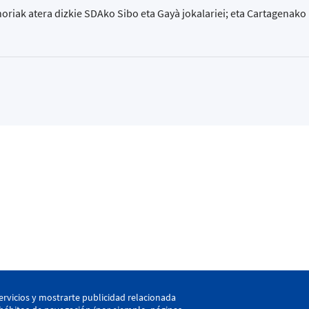
horiak atera dizkie SDAko Sibo eta Gayà jokalariei; eta Cartagenako
kaia
ervicios y mostrarte publicidad relacionada
LEHEN TALDEA
CANT