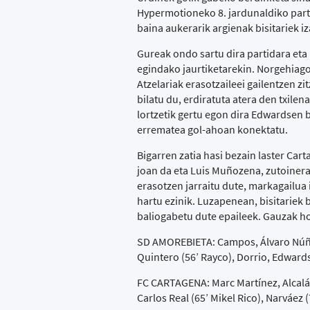
Hypermotioneko 8. jardunaldiko parti
baina aukerarik argienak bisitariek iz
Gureak ondo sartu dira partidara eta 
egindako jaurtiketarekin. Norgehiago
Atzelariak erasotzaileei gailentzen 
bilatu du, erdiratuta atera den txilen
lortzetik gertu egon dira Edwardsen 
errematea gol-ahoan konektatu.
Bigarren zatia hasi bezain laster Car
joan da eta Luis Muñozena, zutoinera.
erasotzen jarraitu dute, markagailua 
hartu ezinik. Luzapenean, bisitariek
baliogabetu dute epaileek. Gauzak h
SD AMOREBIETA: Campos, Álvaro Núñez
Quintero (56’ Rayco), Dorrio, Edwards
FC CARTAGENA: Marc Martínez, Alcalá,
Carlos Real (65’ Mikel Rico), Narváez