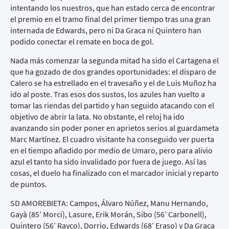
intentando los nuestros, que han estado cerca de encontrar
el premio en el tramo final del primer tiempo tras una gran
internada de Edwards, pero ni Da Graca ni Quintero han
podido conectar el remate en boca de gol.
Nada más comenzar la segunda mitad ha sido el Cartagena el
que ha gozado de dos grandes oportunidades: el disparo de
Calero se ha estrellado en el travesaño y el de Luis Muñoz ha
ido al poste. Tras esos dos sustos, los azules han vuelto a
tomar las riendas del partido y han seguido atacando con el
objetivo de abrir la lata. No obstante, el reloj ha ido
avanzando sin poder poner en aprietos serios al guardameta
Marc Martínez. El cuadro visitante ha conseguido ver puerta
en el tiempo añadido por medio de Umaro, pero para alivio
azul el tanto ha sido invalidado por fuera de juego. Así las
cosas, el duelo ha finalizado con el marcador inicial y reparto
de puntos.
SD AMOREBIETA: Campos, Álvaro Núñez, Manu Hernando,
Gayà (85’ Morci), Lasure, Erik Morán, Sibo (56’ Carbonell),
Quintero (56’ Rayco), Dorrio, Edwards (68’ Eraso) y Da Graca