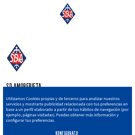
SD AMOREBIETA
San Miguel Kalea, 16, 48340 Amorebieta, Bizkaia
Utilizamos Cookies propias y de terceros para analizar nuestros
servicios y mostrarte publicidad relacionada con tus preferencias en
946 604 751
|
sda@sdamorebieta.eus
base a un perfil elaborado a partir de tus hábitos de navegación (por
ejemplo, páginas visitadas). Puedes obtener más información y
configurar tus preferencias.
KONFIGURATU