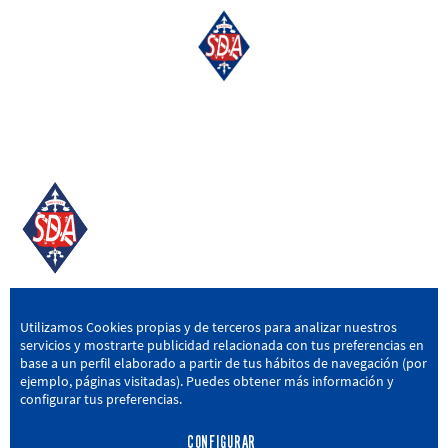
SD AMOREBIETA
Utilizamos Cookies propias y de terceros para analizar nuestros
servicios y mostrarte publicidad relacionada con tus preferencias en
San Miguel Kalea, 16, 48340 Amorebieta, Bizkaia
base a un perfil elaborado a partir de tus hábitos de navegación (por
ejemplo, páginas visitadas). Puedes obtener más información y
946 604 751
|
sda@sdamorebieta.eus
configurar tus preferencias.
CONFIGURAR