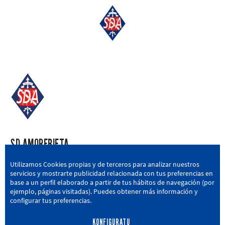
SD AMOREBIETA
San Miguel Kalea, 16, 48340 Amorebieta, Bizkaia
Utilizamos Cookies propias y de terceros para analizar nuestros
servicios y mostrarte publicidad relacionada con tus preferencias en
946 604 751
|
sda@sdamorebieta.eus
base a un perfil elaborado a partir de tus hábitos de navegación (por
ejemplo, páginas visitadas). Puedes obtener más información y
configurar tus preferencias.
KONFIGURATU