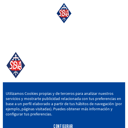
SD AMOREBIETA
Utilizamos Cookies propias y de terceros para analizar nuestros
servicios y mostrarte publicidad relacionada con tus preferencias en
San Miguel Kalea, 16, 48340 Amorebieta, Bizkaia
base a un perfil elaborado a partir de tus hábitos de navegación (por
ejemplo, páginas visitadas). Puedes obtener más información y
946 604 751
|
sda@sdamorebieta.eus
configurar tus preferencias.
CONFIGURAR