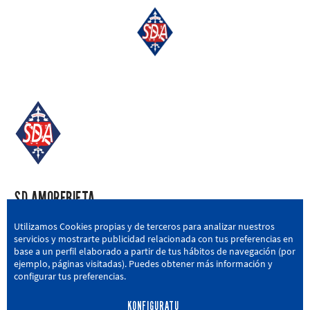
SD AMOREBIETA
San Miguel Kalea, 16, 48340 Amorebieta, Bizkaia
Utilizamos Cookies propias y de terceros para analizar nuestros
servicios y mostrarte publicidad relacionada con tus preferencias en
946 604 751
|
sda@sdamorebieta.eus
base a un perfil elaborado a partir de tus hábitos de navegación (por
ejemplo, páginas visitadas). Puedes obtener más información y
configurar tus preferencias.
KONFIGURATU