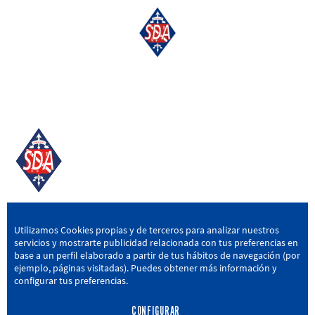
SD AMOREBIETA
Utilizamos Cookies propias y de terceros para analizar nuestros
servicios y mostrarte publicidad relacionada con tus preferencias en
San Miguel Kalea, 16, 48340 Amorebieta, Bizkaia
base a un perfil elaborado a partir de tus hábitos de navegación (por
ejemplo, páginas visitadas). Puedes obtener más información y
946 604 751
|
sda@sdamorebieta.eus
configurar tus preferencias.
CONFIGURAR