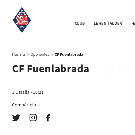
CLUB
LEHEN TALDEA
H
Hasiera
Oponentes
CF Fuenlabrada
>
>
CF Fuenlabrada
3 Otsaila - 16:21
Compártelo