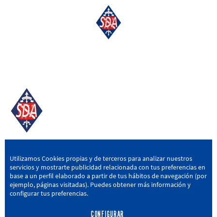
SD AMOREBIETA
Utilizamos Cookies propias y de terceros para analizar nuestros
servicios y mostrarte publicidad relacionada con tus preferencias en
San Miguel Kalea, 16, 48340 Amorebieta, Bizkaia
base a un perfil elaborado a partir de tus hábitos de navegación (por
ejemplo, páginas visitadas). Puedes obtener más información y
946 604 751
|
sda@sdamorebieta.eus
configurar tus preferencias.
CONFIGURAR