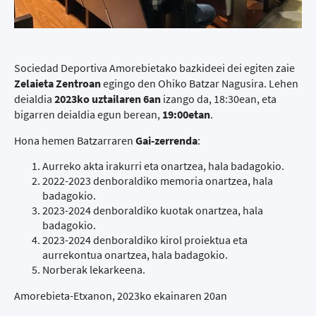
Sociedad Deportiva Amorebietako bazkideei dei egiten zaie
Zelaieta Zentroan
egingo den Ohiko Batzar Nagusira. Lehen
deialdia
2023ko uztailaren 6an
izango da, 18:30ean, eta
bigarren deialdia egun berean,
19:00etan
.
Hona hemen Batzarraren
Gai-zerrenda
:
Aurreko akta irakurri eta onartzea, hala badagokio.
2022-2023 denboraldiko memoria onartzea, hala
badagokio.
2023-2024 denboraldiko kuotak onartzea, hala
badagokio.
2023-2024 denboraldiko kirol proiektua eta
aurrekontua onartzea, hala badagokio.
Norberak lekarkeena.
Amorebieta-Etxanon, 2023ko ekainaren 20an