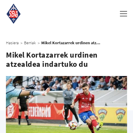
Hasiera
Berriak
Mikel Kortazarrek urdinen atzealdea indartuko du
>
>
Mikel Kortazarrek urdinen
atzealdea indartuko du