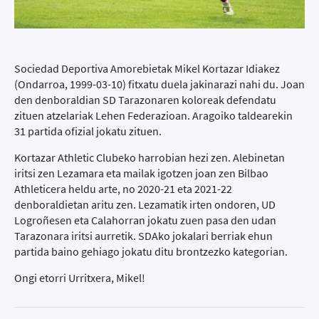
Sociedad Deportiva Amorebietak Mikel Kortazar Idiakez
(Ondarroa, 1999-03-10) fitxatu duela jakinarazi nahi du. Joan
den denboraldian SD Tarazonaren koloreak defendatu
zituen atzelariak Lehen Federazioan. Aragoiko taldearekin
31 partida ofizial jokatu zituen.
Kortazar Athletic Clubeko harrobian hezi zen. Alebinetan
iritsi zen Lezamara eta mailak igotzen joan zen Bilbao
Athleticera heldu arte, no 2020-21 eta 2021-22
denboraldietan aritu zen. Lezamatik irten ondoren, UD
Logroñesen eta Calahorran jokatu zuen pasa den udan
Tarazonara iritsi aurretik. SDAko jokalari berriak ehun
partida baino gehiago jokatu ditu brontzezko kategorian.
Ongi etorri Urritxera, Mikel!