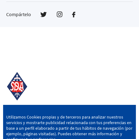
Compártelo
SD AMOREBIETA
Utilizamos Cookies propias y de terceros para analizar nuestros
servicios y mostrarte publicidad relacionada con tus preferencias en
San Miguel Kalea, 16, 48340 Amorebieta, Bizkaia
base a un perfil elaborado a partir de tus hábitos de navegación (por
ejemplo, páginas visitadas). Puedes obtener más información y
946 604 751
|
sda@sdamorebieta.eus