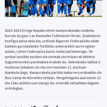
2022-2023 Errege Kopako lehen kanporaketako zozketa
burutu da gaur Las Rozaseko Futbolaren Hirian. Zozketaren
konfigurazioa dela eta, urdinek Bigarren Federazioko talde
batekin gurutzatzeko %100eko aukerarekin aurre egiten
zioten, Lehen Federazioa baino maila bat beherago. 34
aurkari posible zeuden eta zorteak zornotzarrak Atletico
Saguntinorekin parekatzea erabaki du. Valentziako taldea 3.
multzoan jokatzen du eta une honetan 11. postuan
kokatuta dago. Kanporaketa partida bakarrera erabakiko da
Nou Camp de Morvedre zelaian. Norgehiagoka azaroaren 12
eta 13ko asteburuan izango da, oraindik zehazteke dagoen
ordutegian.