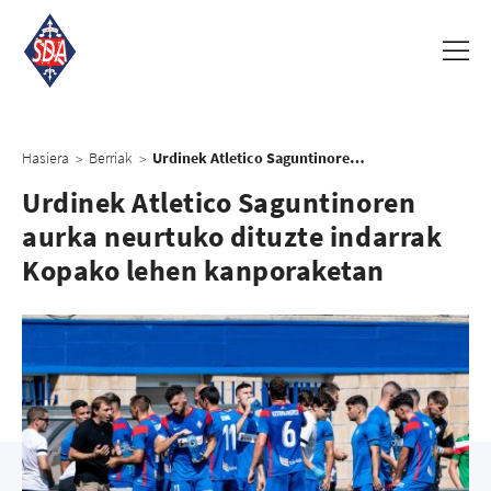
Hasiera
Berriak
Urdinek Atletico Saguntinoren aurka neurtuko dituzte indarrak Kopako lehen kanporaketan
>
>
Urdinek Atletico Saguntinoren
aurka neurtuko dituzte indarrak
Kopako lehen kanporaketan