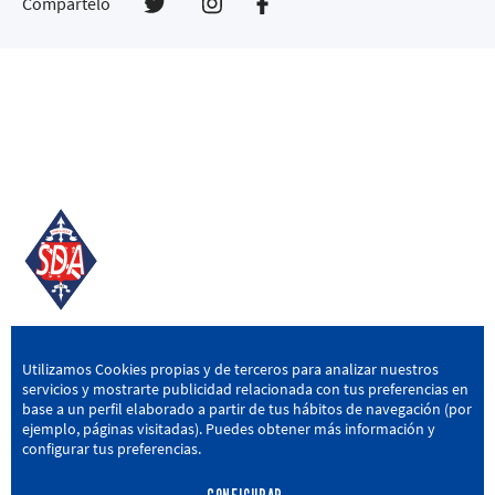
Compártelo
SD AMOREBIETA
Utilizamos Cookies propias y de terceros para analizar nuestros
servicios y mostrarte publicidad relacionada con tus preferencias en
San Miguel Kalea, 16, 48340 Amorebieta, Bizkaia
base a un perfil elaborado a partir de tus hábitos de navegación (por
ejemplo, páginas visitadas). Puedes obtener más información y
946 604 751
|
sda@sdamorebieta.eus
configurar tus preferencias.