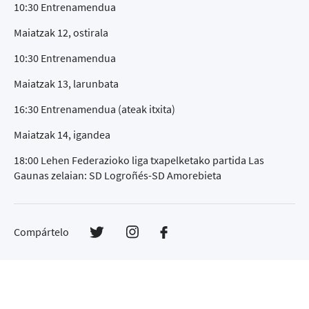
10:30 Entrenamendua
Maiatzak 12, ostirala
10:30 Entrenamendua
Maiatzak 13, larunbata
16:30 Entrenamendua (ateak itxita)
Maiatzak 14, igandea
18:00 Lehen Federazioko liga txapelketako partida Las
Gaunas zelaian: SD Logroñés-SD Amorebieta
Compártelo