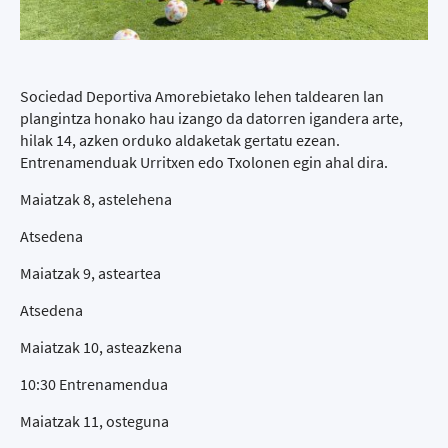
Sociedad Deportiva Amorebietako lehen taldearen lan
plangintza honako hau izango da datorren igandera arte,
hilak 14, azken orduko aldaketak gertatu ezean.
Entrenamenduak Urritxen edo Txolonen egin ahal dira.
Maiatzak 8, astelehena
Atsedena
Maiatzak 9, asteartea
Atsedena
Maiatzak 10, asteazkena
10:30 Entrenamendua
Maiatzak 11, osteguna