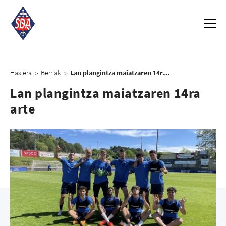
Hasiera
Berriak
Lan plangintza maiatzaren 14ra arte
>
>
Lan plangintza maiatzaren 14ra
arte