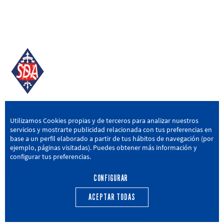
SD AMOREBIETA
Utilizamos Cookies propias y de terceros para analizar nuestros
servicios y mostrarte publicidad relacionada con tus preferencias en
San Miguel Kalea, 16, 48340 Amorebieta, Bizkaia
base a un perfil elaborado a partir de tus hábitos de navegación (por
ejemplo, páginas visitadas). Puedes obtener más información y
946 604 751
|
sda@sdamorebieta.eus
configurar tus preferencias.
CONFIGURAR
ACEPTAR TODAS
PRIMER EQUIPO
CANTERA
ACTUALIDAD
CALENDARIO