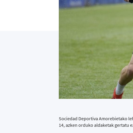
Sociedad Deportiva Amorebietako lehe
14, azken orduko aldaketak gertatu 