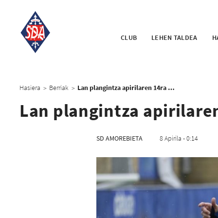
CLUB
LEHEN TALDEA
H
Hasiera
Berriak
Lan plangintza apirilaren 14ra arte
>
>
Lan plangintza apirilare
SD AMOREBIETA
8 Apirila - 0:14