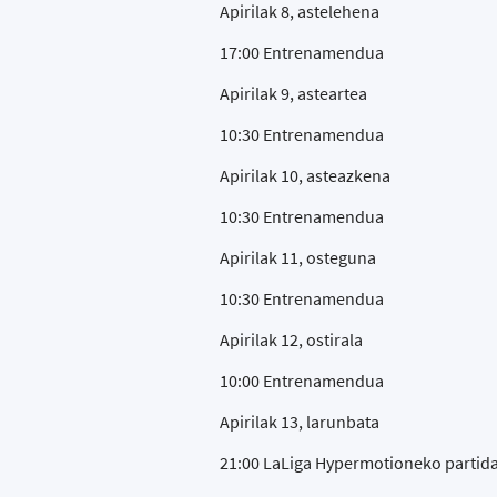
Apirilak 8, astelehena
17:00 Entrenamendua
Apirilak 9, asteartea
10:30 Entrenamendua
Apirilak 10, asteazkena
10:30 Entrenamendua
Apirilak 11, osteguna
10:30 Entrenamendua
Apirilak 12, ostirala
10:00 Entrenamendua
Apirilak 13, larunbata
21:00 LaLiga Hypermotioneko partida