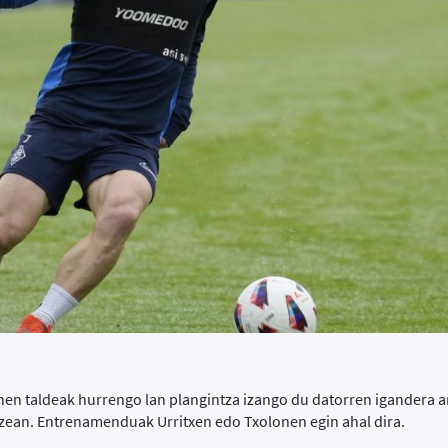
n taldeak hurrengo lan plangintza izango du datorren igandera art
ezean. Entrenamenduak Urritxen edo Txolonen egin ahal dira.