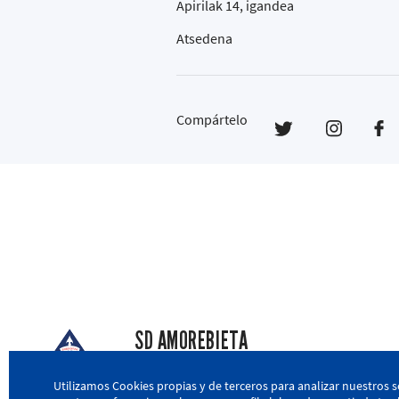
Apirilak 14, igandea
Atsedena
Compártelo
SD AMOREBIETA
San Miguel Kalea, 16, 48340 Amorebieta, Biz
Utilizamos Cookies propias y de terceros para analizar nuestros s