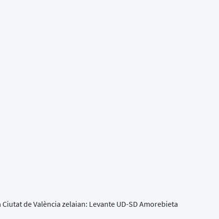
 Ciutat de València zelaian: Levante UD-SD Amorebieta