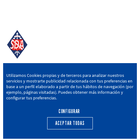
SD AMOREBIETA
Utilizamos Cookies propias y de terceros para analizar nuestros
servicios y mostrarte publicidad relacionada con tus preferencias en
San Miguel Kalea, 16, 48340 Amorebieta, Bizkaia
base a un perfil elaborado a partir de tus hábitos de navegación (por
ejemplo, páginas visitadas). Puedes obtener más información y
946 604 751
|
sda@sdamorebieta.eus
configurar tus preferencias.
CONFIGURAR
ACEPTAR TODAS
PRIMER EQUIPO
CANTERA
ACTUALIDAD
CALENDARIO