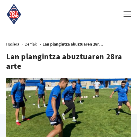
Hasiera
Berriak
Lan plangintza abuztuaren 28ra arte
>
>
Lan plangintza abuztuaren 28ra
arte