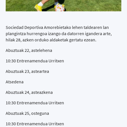
Sociedad Deportiva Amorebietako lehen taldearen lan
plangintza hurrengoa izango da datorren igandera arte,
hilak 28, azken orduko aldaketak gertatu ezean.
Abuztuak 22, astelehena
10:30 Entrenamendua Urritxen
Abuztuak 23, asteartea
Atsedena
Abuztuak 24, asteazkena
10:30 Entrenamendua Urritxen
Abuztuak 25, osteguna
10:30 Entrenamendua Urritxen