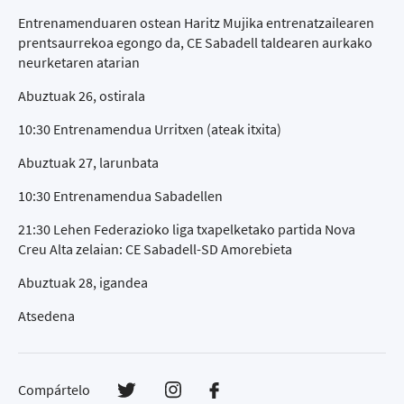
Entrenamenduaren ostean Haritz Mujika entrenatzailearen
prentsaurrekoa egongo da, CE Sabadell taldearen aurkako
neurketaren atarian
Abuztuak 26, ostirala
10:30 Entrenamendua Urritxen (ateak itxita)
Abuztuak 27, larunbata
10:30 Entrenamendua Sabadellen
21:30 Lehen Federazioko liga txapelketako partida Nova
Creu Alta zelaian: CE Sabadell-SD Amorebieta
Abuztuak 28, igandea
Atsedena
Compártelo