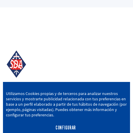
SD AMOREBIETA
Utilizamos Cookies propias y de terceros para analizar nuestros
servicios y mostrarte publicidad relacionada con tus preferencias en
San Miguel Kalea, 16, 48340 Amorebieta, Bizkaia
base a un perfil elaborado a partir de tus hábitos de navegación (por
ejemplo, páginas visitadas). Puedes obtener más información y
946 604 751
|
sda@sdamorebieta.eus
configurar tus preferencias.
CONFIGURAR