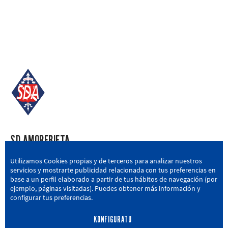
SD AMOREBIETA
San Miguel Kalea, 16, 48340 Amorebieta, Bizkaia
Utilizamos Cookies propias y de terceros para analizar nuestros
servicios y mostrarte publicidad relacionada con tus preferencias en
946 604 751
|
sda@sdamorebieta.eus
base a un perfil elaborado a partir de tus hábitos de navegación (por
ejemplo, páginas visitadas). Puedes obtener más información y
configurar tus preferencias.
KONFIGURATU
LEHEN TALDEA
CANTERA
BERRIAK
HARROBIA