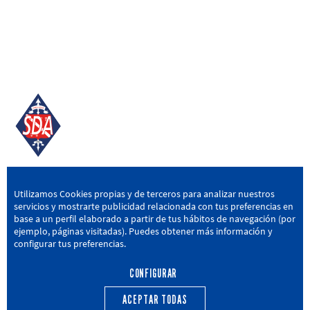
SD AMOREBIETA
Utilizamos Cookies propias y de terceros para analizar nuestros
servicios y mostrarte publicidad relacionada con tus preferencias en
San Miguel Kalea, 16, 48340 Amorebieta, Bizkaia
base a un perfil elaborado a partir de tus hábitos de navegación (por
ejemplo, páginas visitadas). Puedes obtener más información y
946 604 751
|
sda@sdamorebieta.eus
configurar tus preferencias.
CONFIGURAR
ACEPTAR TODAS
PRIMER EQUIPO
CANTERA
ACTUALIDAD
CALENDARIO