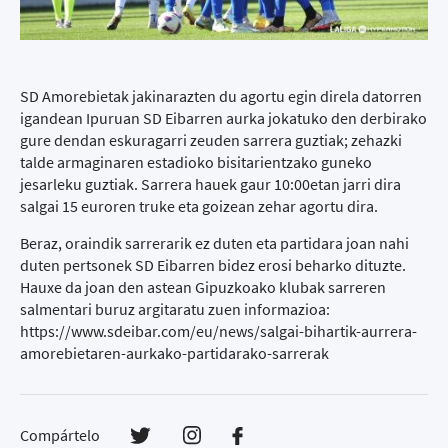
SD Amorebietak jakinarazten du agortu egin direla datorren
igandean Ipuruan SD Eibarren aurka jokatuko den derbirako
gure dendan eskuragarri zeuden sarrera guztiak; zehazki
talde armaginaren estadioko bisitarientzako guneko
jesarleku guztiak. Sarrera hauek gaur 10:00etan jarri dira
salgai 15 euroren truke eta goizean zehar agortu dira.
Beraz, oraindik sarrerarik ez duten eta partidara joan nahi
duten pertsonek SD Eibarren bidez erosi beharko dituzte.
Hauxe da joan den astean Gipuzkoako klubak sarreren
salmentari buruz argitaratu zuen informazioa:
https://www.sdeibar.com/eu/news/salgai-bihartik-aurrera-
amorebietaren-aurkako-partidarako-sarrerak
Compártelo