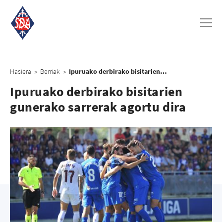
Hasiera
Berriak
Ipuruako derbirako bisitarien gunerako sarrerak agortu dira
>
>
Ipuruako derbirako bisitarien
gunerako sarrerak agortu dira