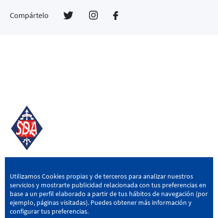
Compártelo
SD AMOREBIETA
Utilizamos Cookies propias y de terceros para analizar nuestros
servicios y mostrarte publicidad relacionada con tus preferencias en
San Miguel Kalea, 16, 48340 Amorebieta, Bizkaia
base a un perfil elaborado a partir de tus hábitos de navegación (por
ejemplo, páginas visitadas). Puedes obtener más información y
946 604 751
|
sda@sdamorebieta.eus
configurar tus preferencias.