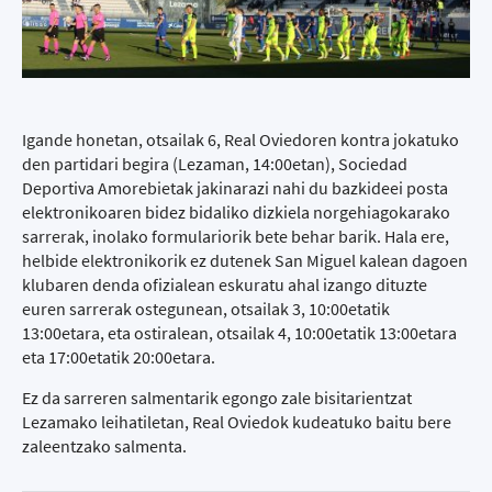
Igande honetan, otsailak 6, Real Oviedoren kontra jokatuko
den partidari begira (Lezaman, 14:00etan), Sociedad
Deportiva Amorebietak jakinarazi nahi du bazkideei posta
elektronikoaren bidez bidaliko dizkiela norgehiagokarako
sarrerak, inolako formulariorik bete behar barik. Hala ere,
helbide elektronikorik ez dutenek San Miguel kalean dagoen
klubaren denda ofizialean eskuratu ahal izango dituzte
euren sarrerak ostegunean, otsailak 3, 10:00etatik
13:00etara, eta ostiralean, otsailak 4, 10:00etatik 13:00etara
eta 17:00etatik 20:00etara.
Ez da sarreren salmentarik egongo zale bisitarientzat
Lezamako leihatiletan, Real Oviedok kudeatuko baitu bere
zaleentzako salmenta.