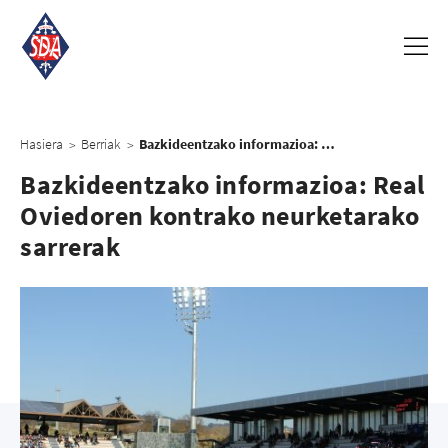
Hasiera
Berriak
Bazkideentzako informazioa: Real Oviedoren kontrako neurketarako sarrerak
>
>
Bazkideentzako informazioa: Real
Oviedoren kontrako neurketarako
sarrerak