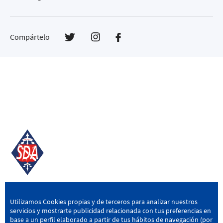
Compártelo
SD AMOREBIETA
Utilizamos Cookies propias y de terceros para analizar nuestros
servicios y mostrarte publicidad relacionada con tus preferencias en
San Miguel Kalea, 16, 48340 Amorebieta, Bizkaia
base a un perfil elaborado a partir de tus hábitos de navegación (por