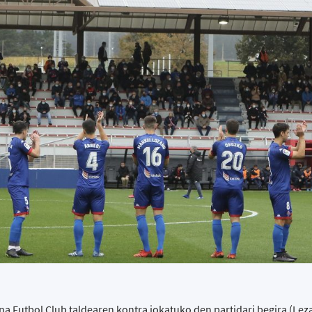
ona Futbol Club taldearen kontra jokatuko den partidari begira (Le