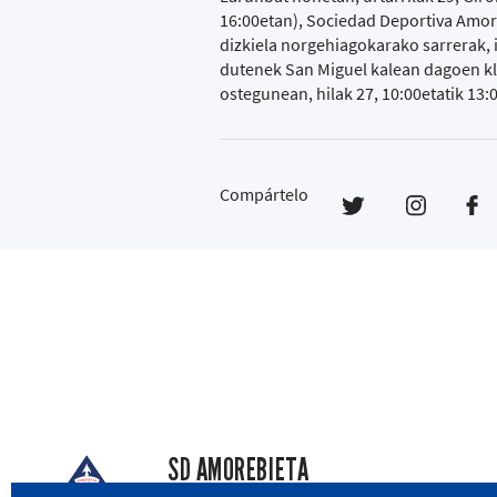
16:00etan), Sociedad Deportiva Amore
dizkiela norgehiagokarako sarrerak, i
dutenek San Miguel kalean dagoen kl
ostegunean, hilak 27, 10:00etatik 13:0
Compártelo
SD AMOREBIETA