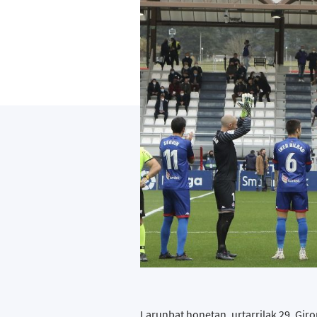
Larunbat honetan, urtarrilak 29, Gir