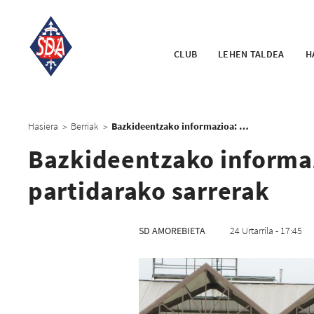
CLUB
LEHEN TALDEA
H
Hasiera
Berriak
Bazkideentzako informazioa: Gironaren aurkako partidarako sarrerak
>
>
Bazkideentzako informa
partidarako sarrerak
SD AMOREBIETA
24 Urtarrila - 17:45