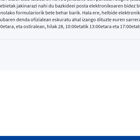
bietak jakinarazi nahi du bazkideei posta elektronikoaren bidez b
nolako formulariorik bete behar barik. Hala ere, helbide elektronik
ubaren denda ofizialean eskuratu ahal izango dituzte euren sarrer
0etara, eta ostiralean, hilak 28, 10:00etatik 13:00etara eta 17:00etat