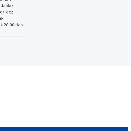
idaliko
orik ez
ak
ik 20:00etara.