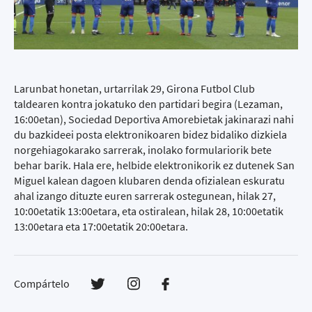
Larunbat honetan, urtarrilak 29, Girona Futbol Club
taldearen kontra jokatuko den partidari begira (Lezaman,
16:00etan), Sociedad Deportiva Amorebietak jakinarazi nahi
du bazkideei posta elektronikoaren bidez bidaliko dizkiela
norgehiagokarako sarrerak, inolako formulariorik bete
behar barik. Hala ere, helbide elektronikorik ez dutenek San
Miguel kalean dagoen klubaren denda ofizialean eskuratu
ahal izango dituzte euren sarrerak ostegunean, hilak 27,
10:00etatik 13:00etara, eta ostiralean, hilak 28, 10:00etatik
13:00etara eta 17:00etatik 20:00etara.
Compártelo