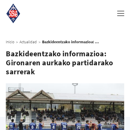
Inicio
Actualidad
Bazkideentzako informazioa: Gironaren aurkako partidarako sarrerak
>
>
Bazkideentzako informazioa:
Gironaren aurkako partidarako
sarrerak