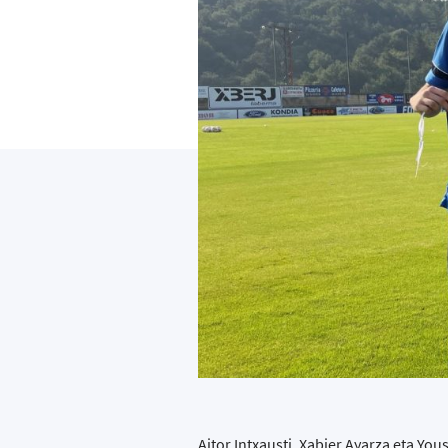
Aitor Intxausti, Xabier Ayarza eta Yo