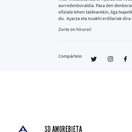
aurredenboraldia. Pasa den denboral
ofiziala lehen taldearekin, liga txape
du. Ayarza eta Issakhi erdilariak dir
Zorte on hiruroi!
Compártelo
SD AMOREBIETA