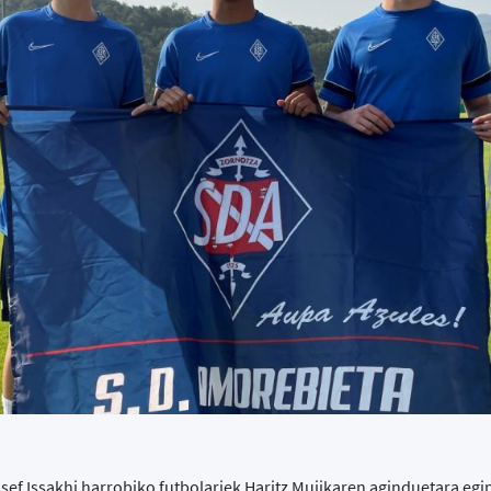
ussef Issakhi harrobiko futbolariek Haritz Mujikaren aginduetara eg