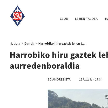
CLUB
LEHEN TALDEA
H
Hasiera
Berriak
Harrobiko hiru gaztek lehen taldearekin hasi dute aurredenboraldia
>
>
Harrobiko hiru gaztek le
aurredenboraldia
SD AMOREBIETA
18 Uztaila - 17:34