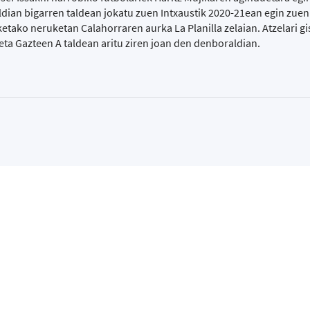
dian bigarren taldean jokatu zuen Intxaustik 2020-21ean egin zue
lketako neruketan Calahorraren aurka La Planilla zelaian. Atzelari g
a eta Gazteen A taldean aritu ziren joan den denboraldian.