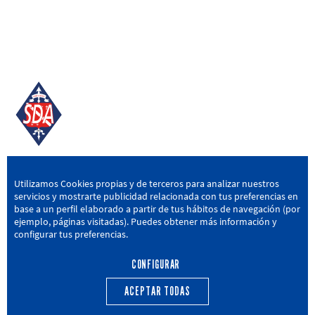
SD AMOREBIETA
Utilizamos Cookies propias y de terceros para analizar nuestros
servicios y mostrarte publicidad relacionada con tus preferencias en
San Miguel Kalea, 16, 48340 Amorebieta, Bizkaia
base a un perfil elaborado a partir de tus hábitos de navegación (por
ejemplo, páginas visitadas). Puedes obtener más información y
946 604 751
|
sda@sdamorebieta.eus
configurar tus preferencias.
CONFIGURAR
ACEPTAR TODAS
PRIMER EQUIPO
CANTERA
ACTUALIDAD
CALENDARIO