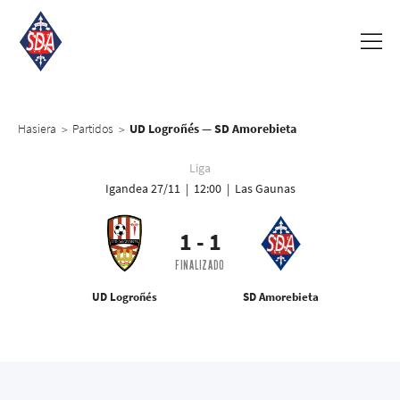
Hasiera
Partidos
UD Logroñés — SD Amorebieta
>
>
Liga
Igandea 27/11 | 12:00 | Las Gaunas
1
-
1
FINALIZADO
UD Logroñés
SD Amorebieta