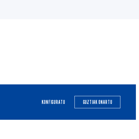
ERA
BERRIAK
HARROBIA
CALENDARIO
EGUTEGIA
KONFIGURATU
GUZTIAK ONARTU
Gardentasuna