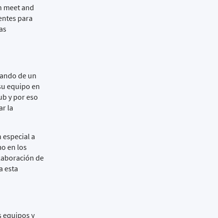
an
meet and
rentes para
as
lando de un
su equipo en
ub y por eso
ar la
 especial a
o en los
olaboración de
a esta
s equipos y