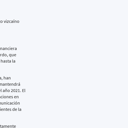
o vizcaíno
inanciera
erdo, que
 hasta la
a, han
e mantendrá
l año 2021. El
aciones en
omunicación
ientes de la
untamente