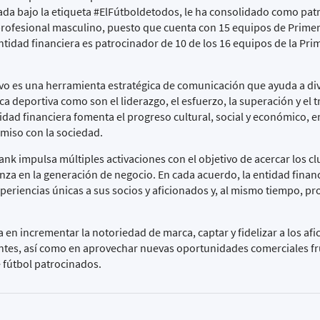
zada bajo la etiqueta
#ElFútboldetodos
, le ha consolidado como pat
 profesional masculino, puesto que cuenta con 15 equipos de Primer
tidad financiera es patrocinador de 10 de los 16 equipos de la Pri
ivo es una herramienta estratégica de comunicación que ayuda a di
ca deportiva como son el liderazgo, el esfuerzo, la superación y el 
tidad financiera fomenta el progreso cultural, social y económico, e
miso con la sociedad.
ank impulsa múltiples activaciones con el objetivo de acercar los cl
za en la generación de negocio. En cada acuerdo, la entidad financ
xperiencias únicas a sus socios y aficionados y, al mismo tiempo, p
ra en incrementar la notoriedad de marca, captar y fidelizar a los af
entes, así como en aprovechar nuevas oportunidades comerciales fr
e fútbol patrocinados.