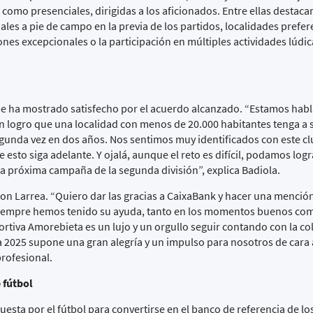
 como presenciales, dirigidas a los aficionados. Entre ellas destac
ciales a pie de campo en la previa de los partidos, localidades prefe
nes excepcionales o la participación en múltiples actividades lúdic
.
 se ha mostrado satisfecho por el acuerdo alcanzado. “Estamos hab
un logro que una localidad con menos de 20.000 habitantes tenga a 
segunda vez en dos años. Nos sentimos muy identificados con este cl
sto siga adelante. Y ojalá, aunque el reto es difícil, podamos logr
a próxima campaña de la segunda división”, explica Badiola.
n Larrea. “Quiero dar las gracias a CaixaBank y hacer una mención
siempre hemos tenido su ayuda, tanto en los momentos buenos com
tiva Amorebieta es un lujo y un orgullo seguir contando con la c
a 2025 supone una gran alegría y un impulso para nosotros de cara 
profesional.
 fútbol
sta por el fútbol para convertirse en el banco de referencia de lo