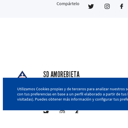
Compártelo
SD AMOREBIETA
San Miguel Kalea, 16, 48340 Amorebieta, Biz
Utilizamos Cookies propias y de terceros para analizar nuestros s
con tus preferencias en base a un perfil elaborado a partir de tu
946 604 751
|
sda@sdamorebieta.eus
visitadas). Puedes obtener más información y configurar tus prefe