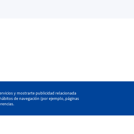
kaia
ervicios y mostrarte publicidad relacionada
LEHEN TALDEA
CANT
s hábitos de navegación (por ejemplo, páginas
rencias.