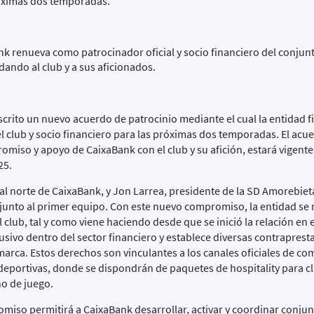
róximas dos temporadas.
 renueva como patrocinador oficial y socio financiero del conjunt
dando al club y a sus aficionados.
crito un nuevo acuerdo de patrocinio mediante el cual la entidad f
l club y socio financiero para las próximas dos temporadas. El acu
omiso y apoyo de CaixaBank con el club y su afición, estará vigente
25.
ial norte de CaixaBank, y Jon Larrea, presidente de la SD Amorebiet
 junto al primer equipo. Con este nuevo compromiso, la entidad s
club, tal y como viene haciendo desde que se inició la relación en e
usivo dentro del sector financiero y establece diversas contraprest
arca. Estos derechos son vinculantes a los canales oficiales de c
es deportivas, donde se dispondrán de paquetes de
hospitality
para cl
no de juego.
miso permitirá a CaixaBank desarrollar, activar y coordinar conj