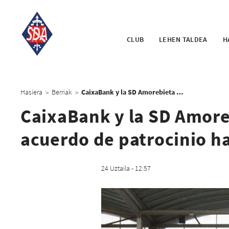
CLUB
LEHEN TALDEA
H
Hasiera
Berriak
CaixaBank y la SD Amorebieta alcanzan un nuevo acuerdo de patrocinio hasta el año 2025
>
>
CaixaBank y la SD Amore
acuerdo de patrocinio ha
24 Uztaila - 12:57