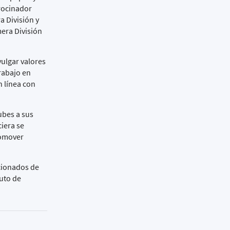
rocinador
a División y
mera División
vulgar valores
trabajo en
n línea con
ubes a sus
iera se
romover
icionados de
uto de