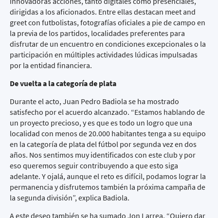
innovadoras acciones, tanto digitales como presenciales,
dirigidas a los aficionados. Entre ellas destacan
meet and
greet
con futbolistas, fotografías oficiales a pie de campo en
la previa de los partidos, localidades preferentes para
disfrutar de un encuentro en condiciones excepcionales o la
participación en múltiples actividades lúdicas impulsadas
por la entidad financiera.
De vuelta a la categoría de plata
Durante el acto, Juan Pedro Badiola se ha mostrado
satisfecho por el acuerdo alcanzado. “Estamos hablando de
un proyecto precioso, y es que es todo un logro que una
localidad con menos de 20.000 habitantes tenga a su equipo
en la categoría de plata del fútbol por segunda vez en dos
años. Nos sentimos muy identificados con este club y por
eso queremos seguir contribuyendo a que esto siga
adelante. Y ojalá, aunque el reto es difícil, podamos lograr la
permanencia y disfrutemos también la próxima campaña de
la segunda división”, explica Badiola.
A este deseo también se ha sumado Jon Larrea. “Quiero dar