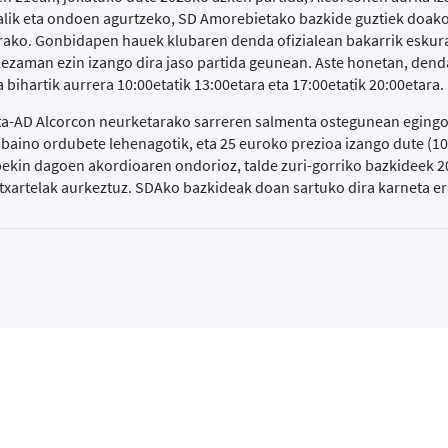
alik eta ondoen agurtzeko, SD Amorebietako bazkide guztiek doako
arako. Gonbidapen hauek klubaren denda ofizialean bakarrik eskur
 Lezaman ezin izango dira jaso partida geunean. Aste honetan, dend
 bihartik aurrera 10:00etatik 13:00etara eta 17:00etatik 20:00etara.
a-AD Alcorcon neurketarako sarreren salmenta ostegunean egingo
 baino ordubete lehenagotik, eta 25 euroko prezioa izango dute (10
ubekin dagoen akordioaren ondorioz, talde zuri-gorriko bazkideek 
 txartelak aurkeztuz. SDAko bazkideak doan sartuko dira karneta er