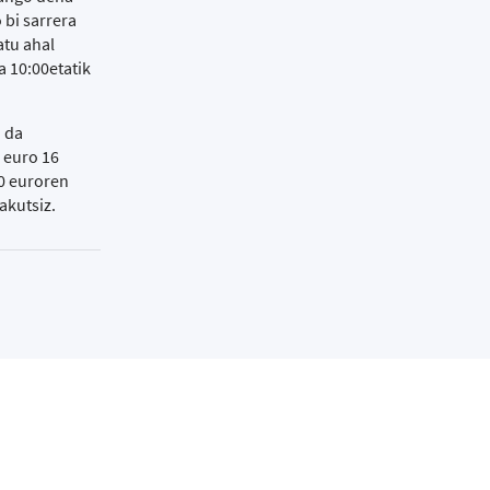
 bi sarrera
atu ahal
a 10:00etatik
 da
 euro 16
20 euroren
akutsiz.