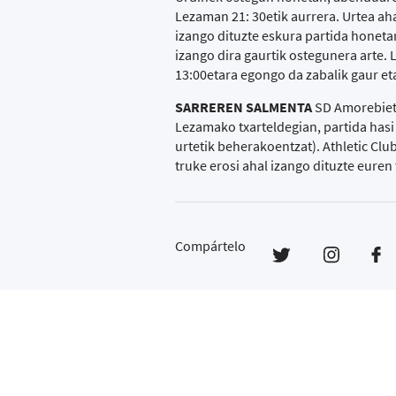
Lezaman 21: 30etik aurrera. Urtea ah
izango dituzte eskura partida honet
izango dira gaurtik ostegunera arte.
13:00etara egongo da zabalik gaur eta
SARREREN SALMENTA
SD Amorebiet
Lezamako txarteldegian, partida hasi
urtetik beherakoentzat). Athletic Cl
truke erosi ahal izango dituzte euren
Compártelo