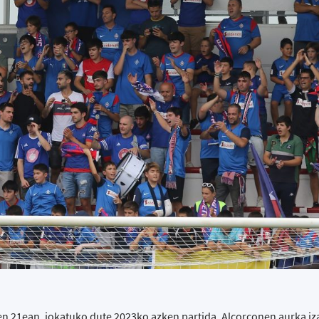
n 21ean, jokatuko dute 2023ko azken partida, Alcorconen aurka i