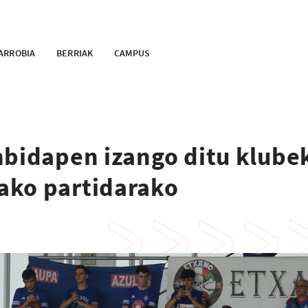
ARROBIA
BERRIAK
CAMPUS
nbidapen izango ditu klube
ako partidarako