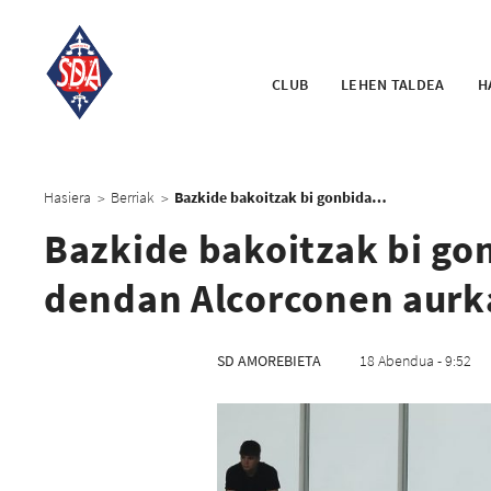
CLUB
LEHEN TALDEA
H
Hasiera
Berriak
Bazkide bakoitzak bi gonbidapen izango ditu klubeko dendan Alcorconen aurkako partidarako
>
>
Bazkide bakoitzak bi go
dendan Alcorconen aurk
SD AMOREBIETA
18 Abendua - 9:52