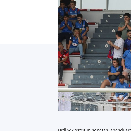
Urdinek ostegun honetan, abenduare