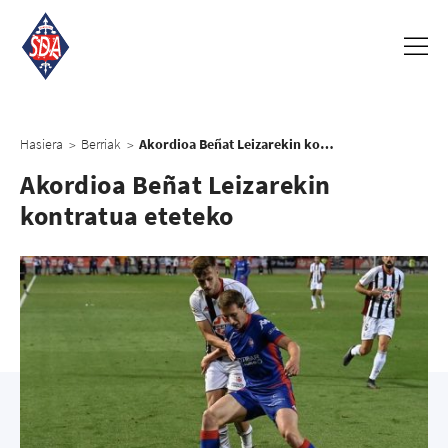
Hasiera
Berriak
Akordioa Beñat Leizarekin kontratua eteteko
>
>
Akordioa Beñat Leizarekin
kontratua eteteko