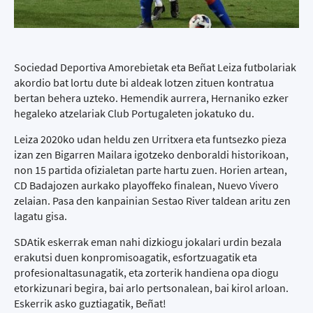
Sociedad Deportiva Amorebietak eta Beñat Leiza futbolariak
akordio bat lortu dute bi aldeak lotzen zituen kontratua
bertan behera uzteko. Hemendik aurrera, Hernaniko ezker
hegaleko atzelariak Club Portugaleten jokatuko du.
Leiza 2020ko udan heldu zen Urritxera eta funtsezko pieza
izan zen Bigarren Mailara igotzeko denboraldi historikoan,
non 15 partida ofizialetan parte hartu zuen. Horien artean,
CD Badajozen aurkako playoffeko finalean, Nuevo Vivero
zelaian. Pasa den kanpainian Sestao River taldean aritu zen
lagatu gisa.
SDAtik eskerrak eman nahi dizkiogu jokalari urdin bezala
erakutsi duen konpromisoagatik, esfortzuagatik eta
profesionaltasunagatik, eta zorterik handiena opa diogu
etorkizunari begira, bai arlo pertsonalean, bai kirol arloan.
Eskerrik asko guztiagatik, Beñat!