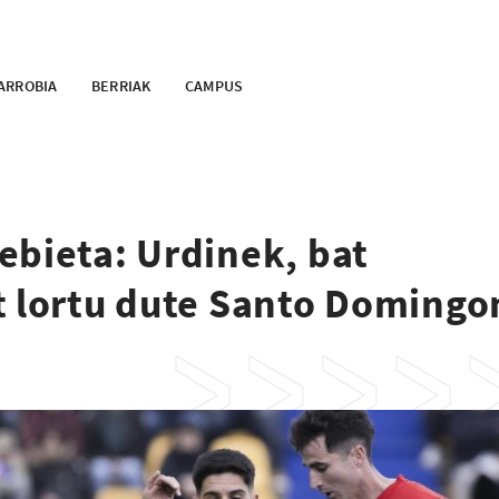
ARROBIA
BERRIAK
CAMPUS
ebieta: Urdinek, bat
t lortu dute Santo Domingo