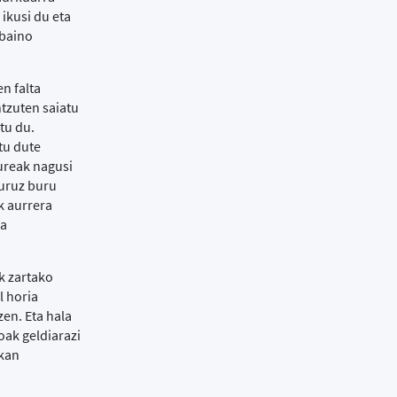
 ikusi du eta
 baino
n falta
ntzuten saiatu
tu du.
tu dute
Gureak nagusi
buruz buru
k aurrera
da
k zartako
l horia
zen. Eta hala
oak geldiarazi
okan