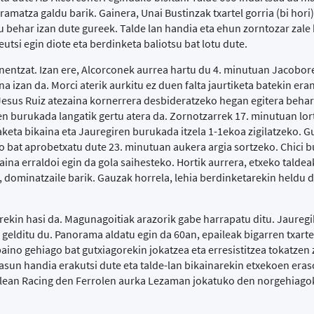
matza galdu barik. Gainera, Unai Bustinzak txartel gorria (bi hori)
u behar izan dute gureek. Talde lan handia eta ehun zorntozar zale
utsi egin diote eta berdinketa baliotsu bat lotu dute.
nentzat. Izan ere, Alcorconek aurrea hartu du 4. minutuan Jacobore
ina izan da. Morci aterik aurkitu ez duen falta jaurtiketa batekin era
Jesus Ruiz atezaina kornerrera desbideratzeko hegan egitera behar
en burukada langatik gertu atera da. Zornotzarrek 17. minutuan lor
aketa bikaina eta Jauregiren burukada itzela 1-1ekoa zigilatzeko. 
o bat aprobetxatu dute 23. minutuan aukera argia sortzeko. Chici 
ina erraldoi egin da gola saihesteko. Hortik aurrera, etxeko taldea
, dominatzaile barik. Gauzak horrela, lehia berdinketarekin heldu 
arekin hasi da. Magunagoitiak arazorik gabe harrapatu ditu. Jauregi
gelditu du. Panorama aldatu egin da 60an, epaileak bigarren txarte
baino gehiago bat gutxiagorekin jokatzea eta erresistitzea tokatzen 
tasun handia erakutsi dute eta talde-lan bikainarekin etxekoen eras
iralean Racing den Ferrolen aurka Lezaman jokatuko den norgehiag