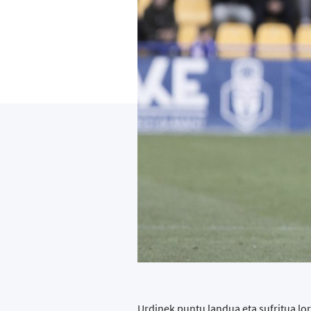
Urdinek puntu landua eta sufritua lo