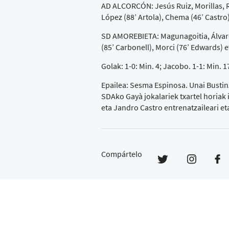
AD ALCORCÓN: Jesús Ruiz, Morillas, Ri
López (88’ Artola), Chema (46’ Castro)
SD AMOREBIETA: Magunagoitia, Álvaro N
(85’ Carbonell), Morci (76’ Edwards) e
Golak: 1-0: Min. 4; Jacobo. 1-1: Min. 1
Epailea: Sesma Espinosa. Unai Bustinz
SDAko Gayà jokalariek txartel horiak 
eta Jandro Castro entrenatzaileari eta
Compártelo