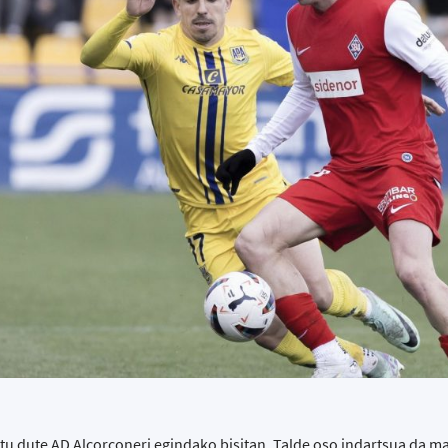
rtu dute AD Alcorconeri egindako bisitan. Talde oso indartsua da m