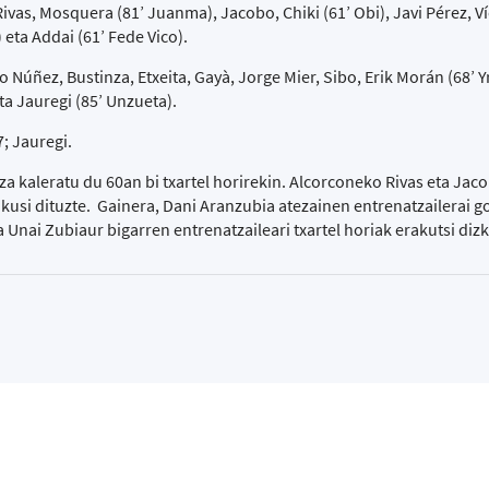
vas, Mosquera (81’ Juanma), Jacobo, Chiki (61’ Obi), Javi Pérez, Ví
 eta Addai (61’ Fede Vico).
úñez, Bustinza, Etxeita, Gayà, Jorge Mier, Sibo, Erik Morán (68’ Yr
ta Jauregi (85’ Unzueta).
7; Jauregi.
a kaleratu du 60an bi txartel horirekin. Alcorconeko Rivas eta Jaco
ikusi dituzte. Gainera, Dani Aranzubia atezainen entrenatzailerai go
 Unai Zubiaur bigarren entrenatzaileari txartel horiak erakutsi dizk