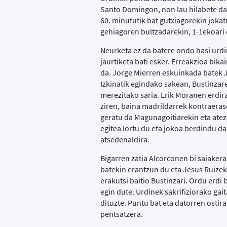
Santo Domingon, non lau hilabete dara
60. minututik bat gutxiagorekin jokat
gehiagoren bultzadarekin, 1-1ekoari e
Neurketa ez da batere ondo hasi urdi
jaurtiketa bati esker. Erreakzioa bika
da. Jorge Mierren eskuinkada batek 
Izkinatik egindako sakean, Bustinzar
merezitako saria. Erik Moranen erdir
ziren, baina madrildarrek kontraeras
geratu da Magunagoitiarekin eta ateza
egitea lortu du eta jokoa berdindu da
atsedenaldira.
Bigarren zatia Alcorconen bi saiaker
batekin erantzun du eta Jesus Ruizek 
erakutsi baitio Bustinzari. Ordu erdi 
egin dute. Urdinek sakrifiziorako gai
dituzte. Puntu bat eta datorren ost
pentsatzera.