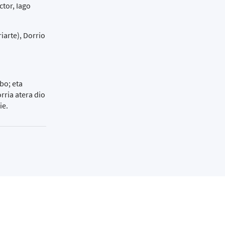
ctor, Iago
iarte), Dorrio
bo; eta
rria atera dio
ie.