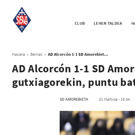
CLUB
LEHEN TALDEA
H
Hasiera
Berriak
AD Alcorcón 1-1 SD Amorebieta: Urdinek, bat gutxiagorekin, puntu bat lortu dute Santo Domingon
>
>
AD Alcorcón 1-1 SD Amor
gutxiagorekin, puntu ba
SD AMOREBIETA
31 Martxoa - 16:34