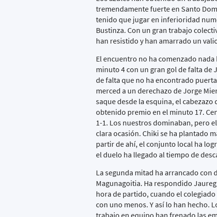
tremendamente fuerte en Santo Domi
tenido que jugar en inferioridad num
Bustinza. Con un gran trabajo colecti
han resistido y han amarrado un val
El encuentro no ha comenzado nada bi
minuto 4 con un gran gol de falta de 
de falta que no ha encontrado puerta.
merced a un derechazo de Jorge Mier 
saque desde la esquina, el cabezazo 
obtenido premio en el minuto 17. Cent
1-1. Los nuestros dominaban, pero e
clara ocasión. Chiki se ha plantado m
partir de ahí, el conjunto local ha lo
el duelo ha llegado al tiempo de des
La segunda mitad ha arrancado con d
Magunagoitia. Ha respondido Jauregi 
hora de partido, cuando el colegiad
con uno menos. Y así lo han hecho. 
trabajo en equipo han frenado las emb