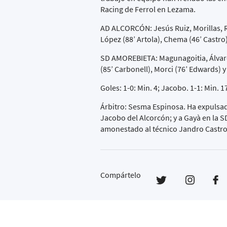
Racing de Ferrol en Lezama.
AD ALCORCÓN: Jesús Ruiz, Morillas, Ri
López (88’ Artola), Chema (46’ Castro)
SD AMOREBIETA: Magunagoitia, Álvaro N
(85’ Carbonell), Morci (76’ Edwards) y
Goles: 1-0: Min. 4; Jacobo. 1-1: Min. 1
Árbitro: Sesma Espinosa. Ha expulsad
Jacobo del Alcorcón; y a Gayà en la 
amonestado al técnico Jandro Castro
Compártelo