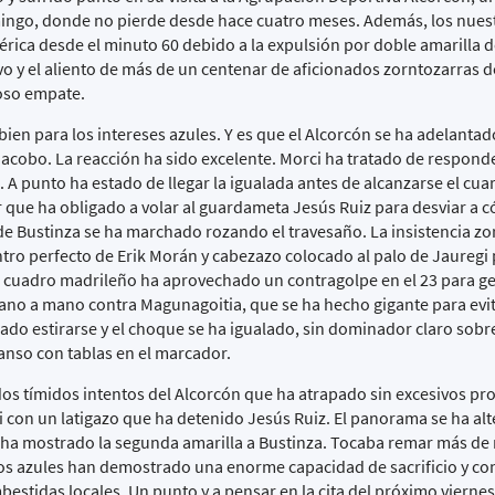
ngo, donde no pierde desde hace cuatro meses. Además, los nues
érica desde el minuto 60 debido a la expulsión por doble amarilla 
vo y el aliento de más de un centenar de aficionados zorntozarras 
ioso empate.
en para los intereses azules. Y es que el Alcorcón se ha adelantad
Jacobo. La reacción ha sido excelente. Morci ha tratado de responde
 A punto ha estado de llegar la igualada antes de alcanzarse el cua
que ha obligado a volar al guardameta Jesús Ruiz para desviar a có
de Bustinza se ha marchado rozando el travesaño. La insistencia zo
ro perfecto de Erik Morán y cabezazo colocado al palo de Jauregi p
l cuadro madrileño ha aprovechado un contragolpe en el 23 para g
ano a mano contra Magunagoitia, que se ha hecho gigante para evita
grado estirarse y el choque se ha igualado, sin dominador claro sobre
canso con tablas en el marcador.
os tímidos intentos del Alcorcón que ha atrapado sin excesivos p
con un latigazo que ha detenido Jesús Ruiz. El panorama se ha alt
o ha mostrado la segunda amarilla a Bustinza. Tocaba remar más de
Los azules han demostrado una enorme capacidad de sacrificio y co
estidas locales. Un punto y a pensar en la cita del próximo viernes