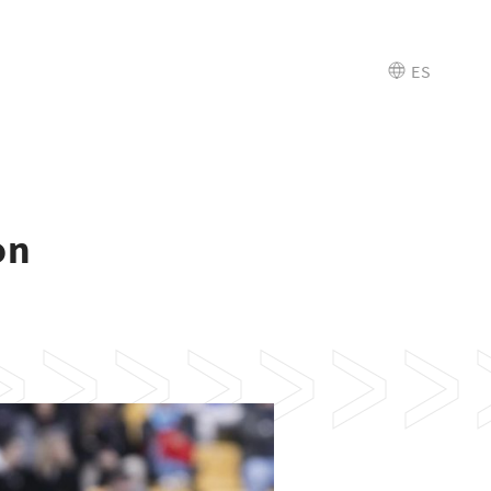
ES
on