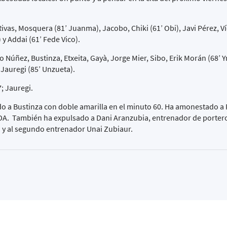
vas, Mosquera (81’ Juanma), Jacobo, Chiki (61’ Obi), Javi Pérez, Ví
 y Addai (61’ Fede Vico).
úñez, Bustinza, Etxeita, Gayà, Jorge Mier, Sibo, Erik Morán (68’ Yr
 Jauregi (85’ Unzueta).
7; Jauregi.
o a Bustinza con doble amarilla en el minuto 60. Ha amonestado a 
SDA. También ha expulsado a Dani Aranzubia, entrenador de portero
 y al segundo entrenador Unai Zubiaur.