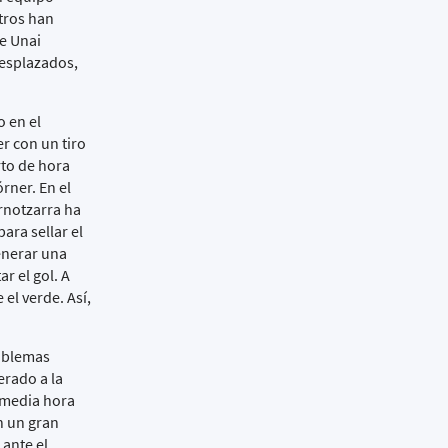
tros han
de Unai
desplazados,
o en el
r con un tiro
rto de hora
rner. En el
rnotzarra ha
ara sellar el
enerar una
r el gol. A
 el verde. Así,
roblemas
erado a la
 media hora
n un gran
 ante el