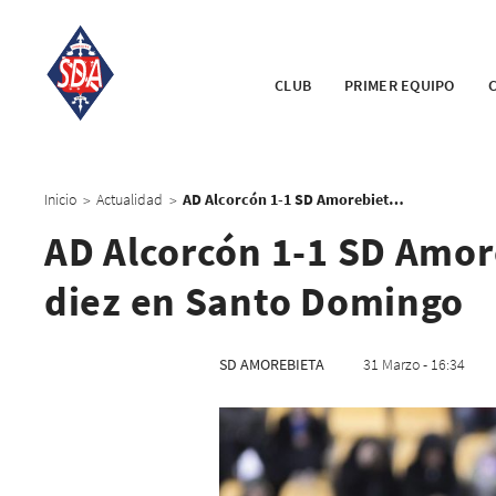
CLUB
PRIMER EQUIPO
Inicio
Actualidad
AD Alcorcón 1-1 SD Amorebieta: Los azules suman con diez en Santo Domingo
>
>
AD Alcorcón 1-1 SD Amor
diez en Santo Domingo
SD AMOREBIETA
31 Marzo - 16:34