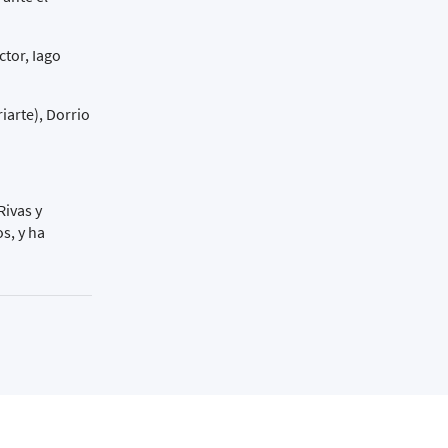
ctor, Iago
iarte), Dorrio
Rivas y
s, y ha