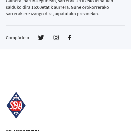
Gainera, partida egunean, sarrerak Urritxeko leihatilan
salduko dira 15:00etatik aurrera. Gune orokorrerako
sarrerak ere izango dira, aipatutako prezioekin.
Compártelo