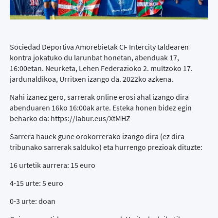
Sociedad Deportiva Amorebietak CF Intercity taldearen
kontra jokatuko du larunbat honetan, abenduak 17,
16:00etan. Neurketa, Lehen Federazioko 2. multzoko 17.
jardunaldikoa, Urritxen izango da. 2022ko azkena.
Nahi izanez gero, sarrerak online erosi ahal izango dira
abenduaren 16ko 16:00ak arte. Esteka honen bidez egin
beharko da:
https://labur.eus/XtMHZ
Sarrera hauek gune orokorrerako izango dira (ez dira
tribunako sarrerak salduko) eta hurrengo prezioak dituzte:
16 urtetik aurrera: 15 euro
4-15 urte: 5 euro
0-3 urte: doan