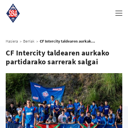
Hasiera
Berriak
CF Intercity taldearen aurkako partidarako sarrerak salgai
>
>
CF Intercity taldearen aurkako
partidarako sarrerak salgai