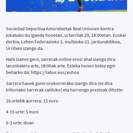
Sociedad Deportiva Amorebietak Real Unionen kontra
jokatuko du igande honetan, urtarrilak 29, 18:00etan. Euskal
derbia, Lehen Federazioko 2. multzoko 21. jardunaldikoa,
Urritxen izango da.
Nahi izanez gero, sarrerak online erosi ahal izango dira
larunbatera arte, 18:00ak arte. Esteka honen bidez egin
beharko da:
https://labur.eus/xuhoa
Sarrera hauek gune orokorrerako izango dira (ez dira
tribunako sarrerak salduko) eta hurrengo prezioak dituzte:
16 urtetik aurrera: 15 euro
4-15 urte: 5 euro
0-3 urte: doan