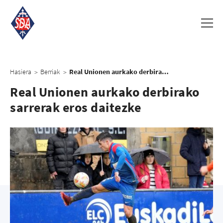
Hasiera
Berriak
Real Unionen aurkako derbirako sarrerak eros daitezke
>
>
Real Unionen aurkako derbirako
sarrerak eros daitezke