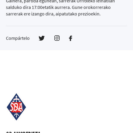
Gainera, partida egunean, sarrerak Urritxeko leihatilan
salduko dira 17:00etatik aurrera. Gune orokorrerako
sarrerak ere izango dira, aipatutako prezioekin.
Compártelo