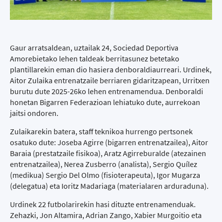
Gaur arratsaldean, uztailak 24, Sociedad Deportiva
Amorebietako lehen taldeak berritasunez betetako
plantillarekin eman dio hasiera denboraldiaurreari. Urdinek,
Aitor Zulaika entrenatzaile berriaren gidaritzapean, Urritxen
burutu dute 2025-26ko lehen entrenamendua. Denboraldi
honetan Bigarren Federazioan lehiatuko dute, aurrekoan
jaitsi ondoren.
Zulaikarekin batera, staff teknikoa hurrengo pertsonek
osatuko dute: Joseba Agirre (bigarren entrenatzailea), Aitor
Baraia (prestatzaile fisikoa), Aratz Agirreburalde (atezainen
entrenatzailea), Nerea Zusberro (analista), Sergio Quílez
(medikua) Sergio Del Olmo (fisioterapeuta), Igor Mugarza
(delegatua) eta Ioritz Madariaga (materialaren arduraduna).
Urdinek 22 futbolarirekin hasi dituzte entrenamenduak.
Zehazki, Jon Altamira, Adrian Zango, Xabier Murgoitio eta