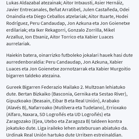
Lukas Aldazabal atezainak; Aitor Intxausti, Asier Hernáiz,
Javier Entrecanales, Beñat Arratibel, Julen Castañeda, Odei
Onaindia eta Diego Ceballos atzelariak; Aitor Ituarte, Hodei
Rodríguez, Peru Candaudap, Jon Azkuna eta Jon Goienetxe
erdilariak; eta Iker Rekagorri, Gonzalo Zorrilla, Mikel
Arzalluz, Ion Etxaniz, Aitor Torrico eta Xabier Luaces
aurrelariak.
Haiekin batera, oinarrizko futboleko jokalari hauek hasi dute
aurredenboraldia: Peru Candaudap, Jon Azkuna, Xabier
Luaces eta Jon Goienetxe zornotzarrak eta Xabier Murgoitio
bigarren taldeko atezaina.
Gureek Bigarren Federazio Mailako 2. Multzoan lehiatuko
dute. Bertan Bizkaiko (Basconia, Gernika eta Sestao River),
Gipuzkoako (Beasain, Eibar B eta Real Unión), Arabako
(Alavés B), Nafarroako (Mutilvera eta Tudelano), Errioxako
(Alfaro, Naxara, SD Logroñés eta UD Logroñés) eta
Zaragozako (Ejea, Utebo eta Zaragoza B) taldeen kontra
jokatuko dute. Liga iraileko lehen asteburuan abiatuko da.
Urdinak Real Unión hartuko dute Urritxen estreinaldian.