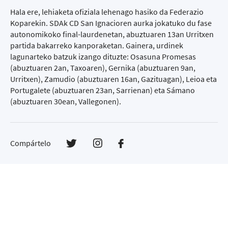
Hala ere, lehiaketa ofiziala lehenago hasiko da Federazio
Koparekin. SDAk CD San Ignacioren aurka jokatuko du fase
autonomikoko final-laurdenetan, abuztuaren 13an Urritxen
partida bakarreko kanporaketan. Gainera, urdinek
lagunarteko batzuk izango dituzte: Osasuna Promesas
(abuztuaren 2an, Taxoaren), Gernika (abuztuaren 9an,
Urritxen), Zamudio (abuztuaren 16an, Gazituagan), Leioa eta
Portugalete (abuztuaren 23an, Sarrienan) eta Sámano
(abuztuaren 30ean, Vallegonen).
Compártelo